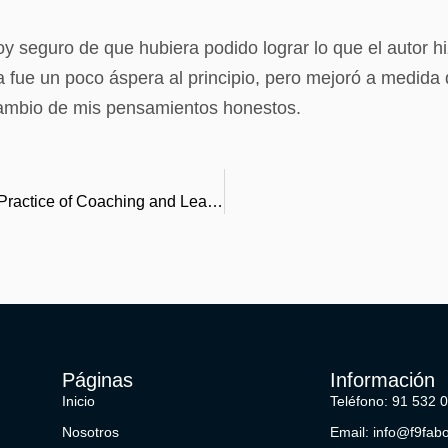
y seguro de que hubiera podido lograr lo que el autor h
a fue un poco áspera al principio, pero mejoró a medida q
 cambio de mis pensamientos honestos.
Coaching for Performance: The Principles and Practice of Coaching and Leadership : Book Online
Páginas
Información
Inicio
Teléfono: 91 532 
Nosotros
Email: info@f9fab