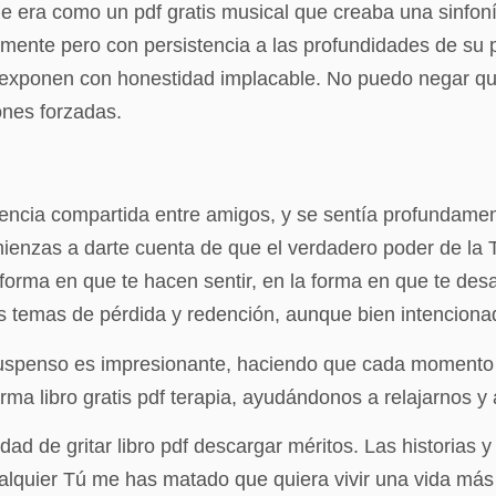
aje era como un pdf gratis musical que creaba una sinfon
amente pero con persistencia a las profundidades de su 
 exponen con honestidad implacable. No puedo negar que
ones forzadas.
idencia compartida entre amigos, y se sentía profundame
omienzas a darte cuenta de que el verdadero poder de la
la forma en que te hacen sentir, en la forma en que te de
 temas de pérdida y redención, aunque bien intencionad
 suspenso es impresionante, haciendo que cada momento
ma libro gratis pdf terapia, ayudándonos a relajarnos y
ad de gritar libro pdf descargar méritos. Las historias y 
lquier Tú me has matado que quiera vivir una vida más 