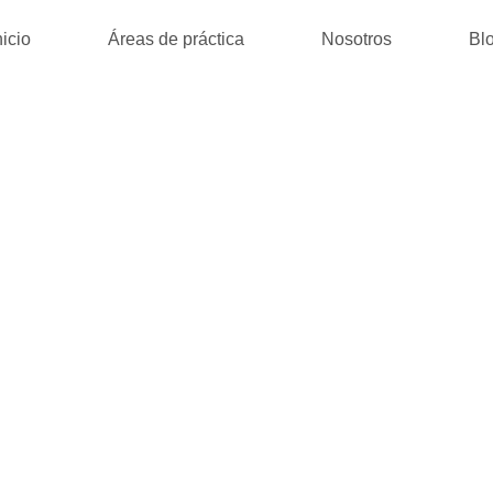
nicio
Áreas de práctica
Nosotros
Bl
IACION : [PDF,