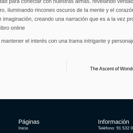
acidad para conectar con nuestras almas, revelando ver
 faro, iluminando rincones oscuros de la mente y el corazó
a e imaginación, creando una narración que es a la vez 
bro online​
ba mantener el interés con una trama intrigante y personaj
The Ascent of Wonde
Páginas
Información
Inicio
Teléfono: 91 532 