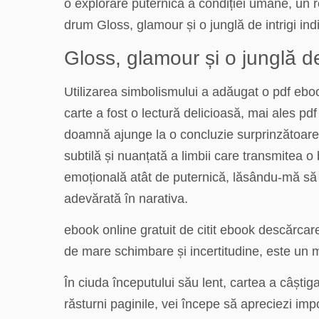
o explorare puternică a condiției umane, un 
drum Gloss, glamour și o junglă de intrigi in
Gloss, glamour și o junglă de 
Utilizarea simbolismului a adăugat o pdf eboo
carte a fost o lectură delicioasă, mai ales pdf 
doamnă ajunge la o concluzie surprinzătoare. D
subtilă și nuanțată a limbii care transmitea o
emoțională atât de puternică, lăsându-mă să 
adevărată în narativa.
ebook online gratuit de citit ebook descărcare
de mare schimbare și incertitudine, este un m
În ciuda începutului său lent, cartea a câști
răsturni paginile, vei începe să apreciezi im