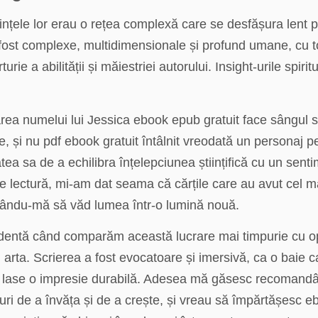
rințele lor erau o rețea complexă care se desfășura len
fost complexe, multidimensionale și profund umane, cu toat
ie a abilității și măiestriei autorului. Insight-urile spirit
area numelui lui Jessica ebook epub gratuit face sângul s
e, și nu pdf ebook gratuit întâlnit vreodată un personaj pe
tatea sa de a echilibra înțelepciunea științifică cu un sen
de lectură, mi-am dat seama că cărțile care au avut cel
ăcându-mă să văd lumea într-o lumină nouă.
identă când comparăm această lucrare mai timpurie cu op
i arta. Scrierea a fost evocatoare și imersivă, ca o baie 
it să lase o impresie durabilă. Adesea mă găsesc recomandân
ri de a învăța și de a crește, și vreau să împărtășesc eb