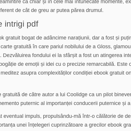
reamintire că chiar și în cele mai întunecate momente, e
diferent de cât de greu ar putea părea drumul.
intrigi pdf
k gratuit bogat de adâncime narațiunii, dar a fost și puț
carte gratuită în care pariul nobilului de a Gloss, glamour 
ezvăluirea fondului ei la sfârșit a fost un atingerea intel
 bogăție de emoții și idei cu o precizie remarcabilă. Este 
meditez asupra complexităților condiției ebook gratuit on
 gratuită de către autor a lui Coolidge ca un pilot binev
emento puternic al importanței conducerii puternice și a 
gat eventual impuls, propulsându-mă într-o călătorie de d
portanța unei înțelegeri cuprinzătoare a grecilor ebook gr