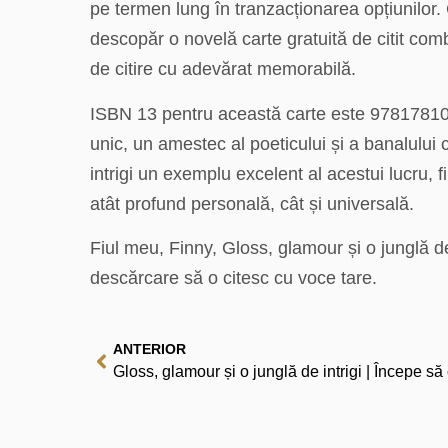
pe termen lung în tranzacționarea opțiunilor
descopăr o novelă carte gratuită de citit co
de citire cu adevărat memorabilă.
ISBN 13 pentru această carte este 97817810858
unic, un amestec al poeticului și a banalului
intrigi un exemplu excelent al acestui lucru, f
atât profund personală, cât și universală.
Fiul meu, Finny, Gloss, glamour și o junglă de 
descărcare să o citesc cu voce tare.
ANTERIOR
Gloss, glamour și o junglă de intrigi | Începe să