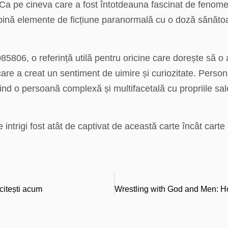
. Ca pe cineva care a fost întotdeauna fascinat de fenom
mbină elemente de ficțiune paranormală cu o doză sănăto
06, o referință utilă pentru oricine care dorește să o ad
 care a creat un sentiment de uimire și curiozitate. Perso
iind o persoană complexă și multifacetală cu propriile sale
intrigi fost atât de captivat de această carte încât carte 
 citești acum