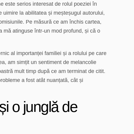
 este serios interesat de rolul poeziei în
uimire la abilitatea și meșteșugul autorului,
romisiunile. Pe măsură ce am închis cartea,
ea mă atinguse într-un mod profund, și că o
c al importanței familiei și a rolului pe care
rtea, am simțit un sentiment de melancolie
stră mult timp după ce am terminat de citit.
robleme a fost atât nuanțată, cât și
și o junglă de