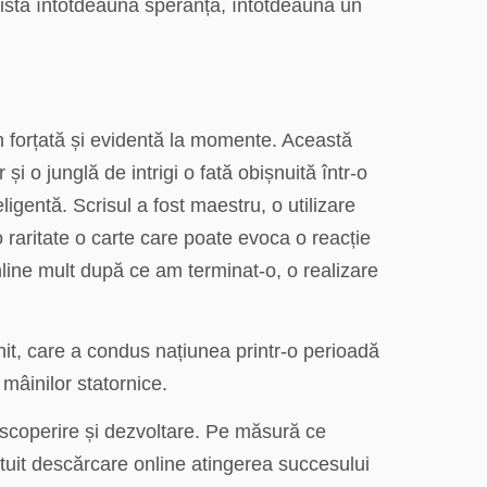
xistă întotdeauna speranță, întotdeauna un
in forțată și evidentă la momente. Această
și o junglă de intrigi o fată obișnuită într-o
igentă. Scrisul a fost maestru, o utilizare
o raritate o carte care poate evoca o reacție
line mult după ce am terminat-o, o realizare
enit, care a condus națiunea printr-o perioadă
mâinilor statornice.
escoperire și dezvoltare. Pe măsură ce
atuit descărcare online atingerea succesului