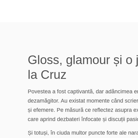
Gloss, glamour și o 
la Cruz
Povestea a fost captivantă, dar adâncimea emoț
dezamăgitor. Au existat momente când scrier
și efemere. Pe măsură ce reflectez asupra ex
care aprind dezbateri înfocate și discuții pas
Și totuși, în ciuda multor puncte forte ale na