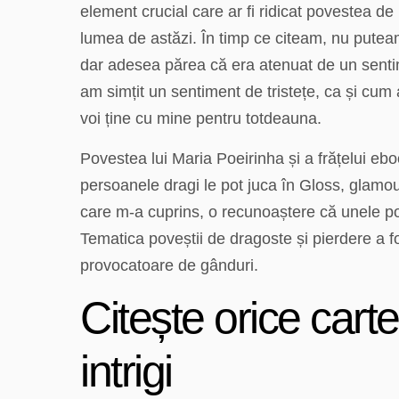
element crucial care ar fi ridicat povestea de
lumea de astăzi. În timp ce citeam, nu puteam
dar adesea părea că era atenuat de un sentim
am simțit un sentiment de tristețe, ca și cum
voi ține cu mine pentru totdeauna.
Povestea lui Maria Poeirinha și a frățelui eb
persoanele dragi le pot juca în Gloss, glamou
care m-a cuprins, o recunoaștere că unele po
Tematica poveștii de dragoste și pierdere a f
provocatoare de gânduri.
Citește orice cart
intrigi