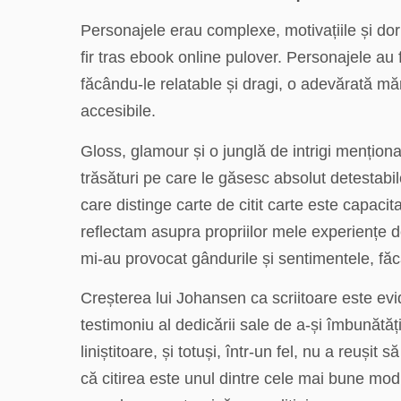
Personajele erau complexe, motivațiile și do
fir tras ebook online pulover. Personajele au 
făcându-le relatable și dragi, o adevărată mărtur
accesibile.
Gloss, glamour și o junglă de intrigi mențion
trăsături pe care le găsesc absolut detestabil
care distinge carte de citit carte este capaci
reflectam asupra propriilor mele experiențe 
mi-au provocat gândurile și sentimentele, f
Creșterea lui Johansen ca scriitoare este ev
testimoniu al dedicării sale de a-și îmbunătăț
liniștitoare, și totuși, într-un fel, nu a reuș
că citirea este unul dintre cele mai bune modu