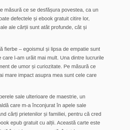
t pe măsură ce se desfășura povestea, ca un
e defectele și ebook gratuit citire lor,
uale ale cărții sunt atât profunde, cât și
ă fierbe – egoismul și lipsa de empatie sunt
 care l-am urăit mai mult. Una dintre lucrurile
timent de umor și curiozitate. Pe măsură ce
 mai mare impact asupra mea sunt cele care
erele sale ulterioare de maestrie, un
caldă care m-a înconjurat în apele sale
d cărți prietenilor și familiei, pentru că cred
ook epub gratuit cu alții. Această carte este