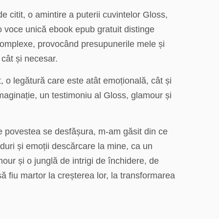
itit, o amintire a puterii cuvintelor Gloss,
 o voce unică ebook epub gratuit distinge
 complexe, provocând presupunerile mele și
 cât și necesar.
, o legătură care este atât emoțională, cât și
 imaginație, un testimoniu al Gloss, glamour și
ce povestea se desfășura, m-am găsit din ce
nduri și emoții descărcare la mine, ca un
mour și o junglă de intrigi de închidere, de
ă fiu martor la creșterea lor, la transformarea