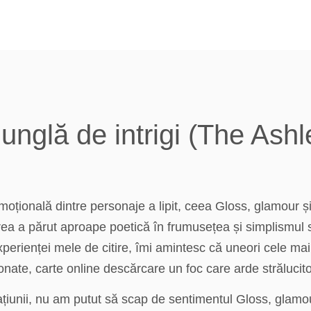
junglă de intrigi (The Ash
ională dintre personaje a lipit, ceea Gloss, glamour și o
ea a părut aproape poetică în frumusețea și simplismul
perienței mele de citire, îmi amintesc că uneori cele mai
ionate, carte online descărcare un foc care arde strălucito
rațiunii, nu am putut să scap de sentimentul Gloss, glamour