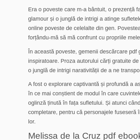
Era o poveste care m-a bântuit, o prezență fa
glamour și o junglă de intrigi a atinge sufle
online poveste de celelalte din gen. Poveste
forțându-mă să mă confrunt cu propriile mele 
În această poveste, gemenii descărcare pdf gra
inspiratoare. Proza autorului cărți gratuite de
o junglă de intrigi narativității de a ne transpo
A fost o explorare captivantă și profundă a 
în ce mai conștient de modul în care cuvintele
oglinză ținută în fața sufletului. Și atunci câ
completare, pentru că personajele fuseseră înt
lor.
Melissa de la Cruz pdf ebook