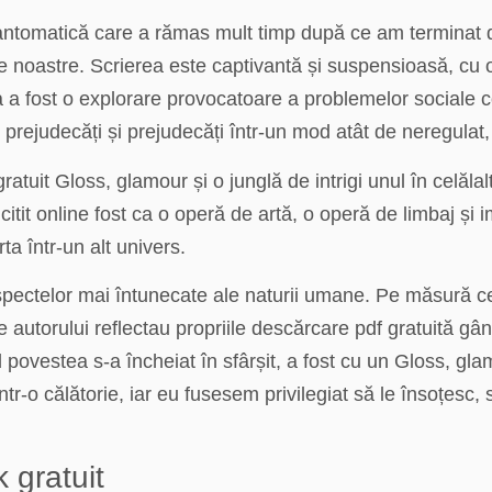
ntomatică care a rămas mult timp după ce am terminat de c
tele noastre. Scrierea este captivantă și suspensioasă, cu
a a fost o explorare provocatoare a problemelor sociale
prejudecăți și prejudecăți într-un mod atât de neregulat,
tuit Gloss, glamour și o junglă de intrigi unul în celălalt
 citit online fost ca o operă de artă, o operă de limbaj și
rta într-un alt univers.
aspectelor mai întunecate ale naturii umane. Pe măsură 
 autorului reflectau propriile descărcare pdf gratuită gâ
nd povestea s-a încheiat în sfârșit, a fost cu un Gloss, gla
r-o călătorie, iar eu fusesem privilegiat să le însoțesc, s
 gratuit