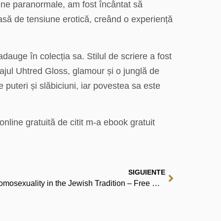
ene paranormale, am fost încântat să
asă de tensiune erotică, creând o experiență
auge în colecția sa. Stilul de scriere a fost
najul Uhtred Gloss, glamour și o junglă de
 puteri și slăbiciuni, iar povestea sa este
online gratuită de citit m-a ebook gratuit
SIGUIENTE
Wrestling with God and Men: Homosexuality in the Jewish Tradition – Free Online Reading