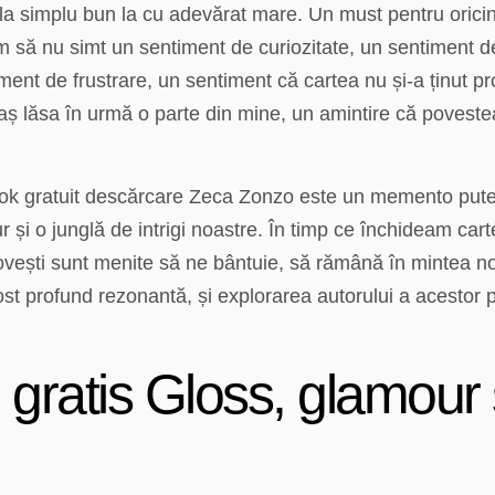
 la simplu bun la cu adevărat mare. Un must pentru oricine
 să nu simt un sentiment de curiozitate, un sentiment de 
ent de frustrare, un sentiment că cartea nu și-a ținut p
 aș lăsa în urmă o parte din mine, un amintire că povest
ook gratuit descărcare Zeca Zonzo este un memento puterni
r și o junglă de intrigi noastre. În timp ce închideam ca
vești sunt menite să ne bântuie, să rămână în mintea noa
ost profund rezonantă, și explorarea autorului a acestor p
e gratis Gloss, glamour 