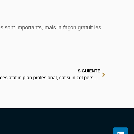
 sont importants, mais la façon gratuit les
SIGUIENTE
Limbajul trupului: cum sa ai succes atat in plan profesional, cat si in cel personal – Oasis-ul eBook-urilor