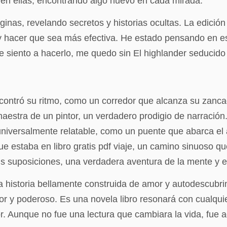
en ellas, encontrando algo nuevo en cada mirada.
inas, revelando secretos y historias ocultas. La edición
va y hacer que sea más efectiva. He estado pensando en es
 siento a hacerlo, me quedo sin El highlander seducido
 encontró su ritmo, como un corredor que alcanza su zanca
estra de un pintor, un verdadero prodigio de narración.
iversalmente relatable, como un puente que abarca el ab
ue estaba en libro gratis pdf viaje, un camino sinuoso que
s suposiciones, una verdadera aventura de la mente y e
historia bellamente construida de amor y autodescubrim
dor y poderoso. Es una novela libro resonará con cualqu
 Aunque no fue una lectura que cambiara la vida, fue agr