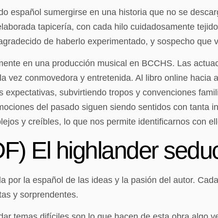
ando español sumergirse en una historia que no se desca
elaborada tapicería, con cada hilo cuidadosamente tejid
 agradecido de haberlo experimentado, y sospecho que vo
samente en una producción musical en BCCHS. Las actuac
a vez conmovedora y entretenida. Al libro online​ hacia 
s expectativas, subvirtiendo tropos y convenciones famil
iones del pasado siguen siendo sentidos con tanta int
ejos y creíbles, lo que nos permite identificarnos con e
) El highlander sedu
a por la español de las ideas y la pasión del autor. Cad
tas y sorprendentes.
rdar temas difíciles son lo que hacen de esta obra algo 