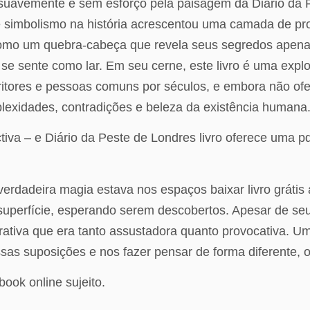
o suavemente e sem esforço pela paisagem da Diário da
 simbolismo na história acrescentou uma camada de pr
como um quebra-cabeça que revela seus segredos apenas
se sente como lar. Em seu cerne, este livro é uma expl
itores e pessoas comuns por séculos, e embora não ofer
lexidades, contradições e beleza da existência humana
ectiva – e Diário da Peste de Londres livro oferece uma 
 verdadeira magia estava nos espaços baixar livro gráti
superfície, esperando serem descobertos. Apesar de s
arrativa que era tanto assustadora quanto provocativa. U
ssas suposições e nos fazer pensar de forma diferente, o
ebook online sujeito.