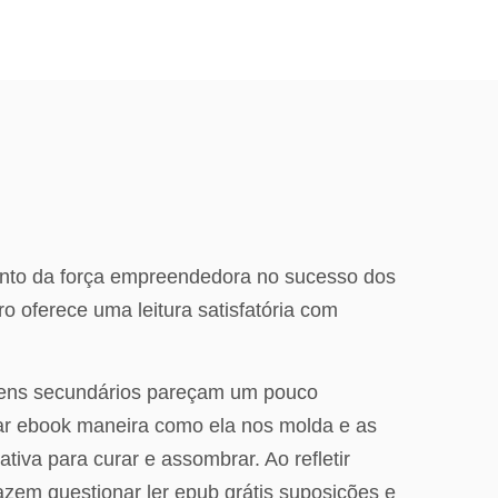
ento da força empreendedora no sucesso dos
ro oferece uma leitura satisfatória com
gens secundários pareçam um pouco
aixar ebook maneira como ela nos molda e as
tiva para curar e assombrar. Ao refletir
azem questionar ler epub grátis suposições e