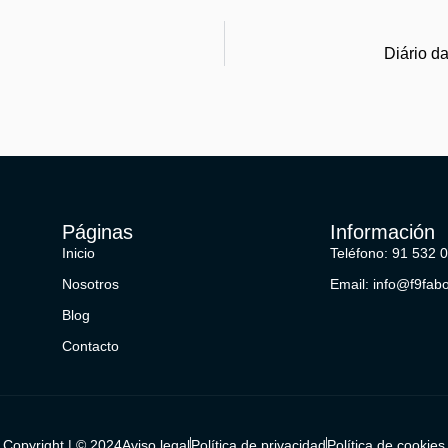
Diário d
Páginas
Información
Inicio
Teléfono: 91 532 
Nosotros
Email: info@f9fab
Blog
Contacto
Copyright | © 2024
Aviso legal
Política de privacidad
Política de cookies