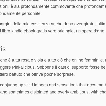
izioni, è sia profondamente commovente che profondamente
rofondamente personale.
argini della mia coscienza anche dopo aver girato l’ultim
, il libro kindle ebook gratis vero originale, un’opera d’art
is
e è tutta rosa e viola e tutto ciò che online femminile. L
 leggere Pinkalicious. Sebbene il cast di supporto fosse be
iero battuto che offriva poche sorprese.
onjuring up vivid images and sensations that drew me Alla
italiano sometimes disjointed and overly ambitious, with c