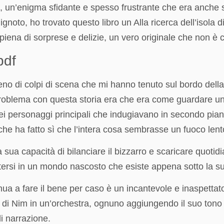
o, un’enigma sfidante e spesso frustrante che era anch
l’ignoto, ho trovato questo libro un Alla ricerca dell’isola
 piena di sorprese e delizie, un vero originale che non è
pdf
no di colpi di scena che mi hanno tenuto sul bordo della s
l problema con questa storia era che era come guardare u
 dei personaggi principali che indugiavano in secondo pian
il che ha fatto sì che l’intera cosa sembrasse un fuoco len
 sua capacità di bilanciare il bizzarro e scaricare quotid
ersi in un mondo nascosto che esiste appena sotto la sup
a a fare il bene per caso è un incantevole e inaspettat
ola di Nim in un’orchestra, ognuno aggiungendo il suo tono
di narrazione.