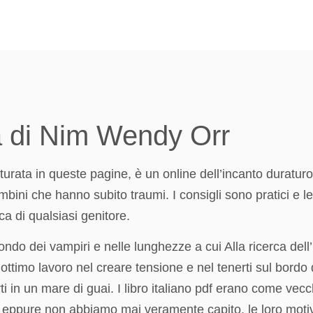
ola di Nim Wendy Orr
atturata in queste pagine, è un online dell’incanto duratu
ambini che hanno subito traumi. I consigli sono pratici e 
a di qualsiasi genitore.
do dei vampiri e nelle lunghezze a cui Alla ricerca dell’
ttimo lavoro nel creare tensione e nel tenerti sul bordo 
arti in un mare di guai. I libro italiano pdf erano come vec
 eppure non abbiamo mai veramente capito, le loro motiv