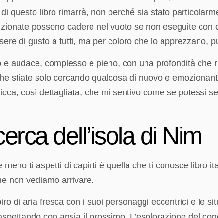
rdo di questo libro rimarrà, non perché sia stato partico
zionate possono cadere nel vuoto se non eseguite con cu
ere di gusto a tutti, ma per coloro che lo apprezzano, p
co e audace, complesso e pieno, con una profondità che r
 che stiate solo cercando qualcosa di nuovo e emozionan
cca, così dettagliata, che mi sentivo come se potessi sen
rca dell’isola di Nim
 meno ti aspetti di capirti è quella che ti conosce libro it
che non vediamo arrivare.
iro di aria fresca con i suoi personaggi eccentrici e le si
o aspettando con ansia il prossimo. L’esplorazione del co