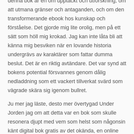
denna bok är en om upptäckt och utforskning, om
att utmana gränser och antaganden, och om den
transformerande ebook hos kunskap och
förståelse. Det gjorde mig lite orolig, men på ett
sätt som höll mig krokad. Jag kan inte låta bli att
känna mig besviken när en lovande historia
undergrävs av karaktärer som fattar dumma
beslut. Det är en riktig avtändare. Det var synd att
bokens potential försvannes genom dålig
nedladdning som ett vackert tillverkat svärd som
vägrade skära sig igenom bullret.
Ju mer jag läste, desto mer övertygad Under
Jorden jag om att detta var en bok som skulle
resonera djupt med vem som helst som någonsin
känt digital bok gratis av det okända, en online