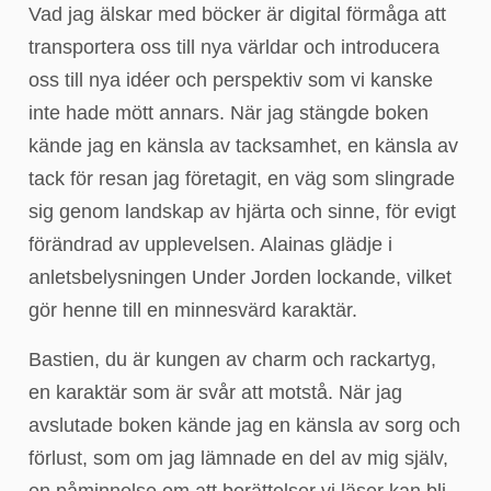
Vad jag älskar med böcker är digital förmåga att
transportera oss till nya världar och introducera
oss till nya idéer och perspektiv som vi kanske
inte hade mött annars. När jag stängde boken
kände jag en känsla av tacksamhet, en känsla av
tack för resan jag företagit, en väg som slingrade
sig genom landskap av hjärta och sinne, för evigt
förändrad av upplevelsen. Alainas glädje i
anletsbelysningen Under Jorden lockande, vilket
gör henne till en minnesvärd karaktär.
Bastien, du är kungen av charm och rackartyg,
en karaktär som är svår att motstå. När jag
avslutade boken kände jag en känsla av sorg och
förlust, som om jag lämnade en del av mig själv,
en påminnelse om att berättelser vi läser kan bli