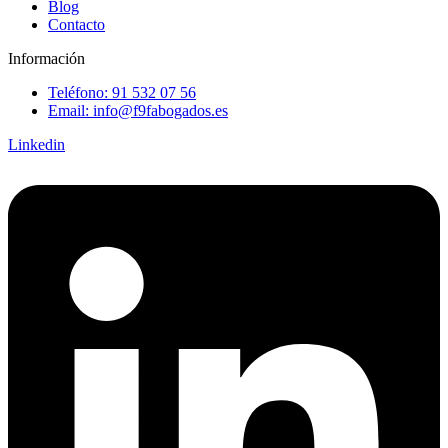
Blog
Contacto
Información
Teléfono: 91 532 07 56
Email: info@f9fabogados.es
Linkedin