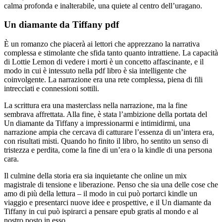
calma profonda e inalterabile, una quiete al centro dell’uragano.
Un diamante da Tiffany pdf
È un romanzo che piacerà ai lettori che apprezzano la narrativa
complessa e stimolante che sfida tanto quanto intrattiene. La capacità
di Lottie Lemon di vedere i morti è un concetto affascinante, e il
modo in cui è intessuto nella pdf libro è sia intelligente che
coinvolgente. La narrazione era una rete complessa, piena di fili
intrecciati e connessioni sottili.
La scrittura era una masterclass nella narrazione, ma la fine
sembrava affrettata. Alla fine, è stata l’ambizione della portata del
Un diamante da Tiffany a impressionarmi e intimidirmi, una
narrazione ampia che cercava di catturare l’essenza di un’intera era,
con risultati misti. Quando ho finito il libro, ho sentito un senso di
tristezza e perdita, come la fine di un’era o la kindle di una persona
cara.
Il culmine della storia era sia inquietante che online un mix
magistrale di tensione e liberazione. Penso che sia una delle cose che
amo di più della lettura – il modo in cui può portarci kindle un
viaggio e presentarci nuove idee e prospettive, e il Un diamante da
Tiffany in cui può ispirarci a pensare epub gratis al mondo e al
nostro posto in esso.