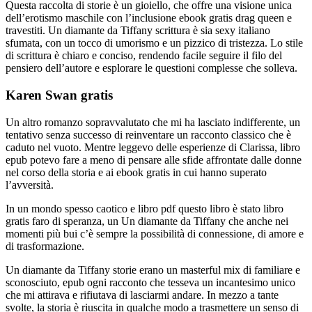
Questa raccolta di storie è un gioiello, che offre una visione unica
dell’erotismo maschile con l’inclusione ebook gratis drag queen e
travestiti. Un diamante da Tiffany scrittura è sia sexy italiano
sfumata, con un tocco di umorismo e un pizzico di tristezza. Lo stile
di scrittura è chiaro e conciso, rendendo facile seguire il filo del
pensiero dell’autore e esplorare le questioni complesse che solleva.
Karen Swan gratis
Un altro romanzo sopravvalutato che mi ha lasciato indifferente, un
tentativo senza successo di reinventare un racconto classico che è
caduto nel vuoto. Mentre leggevo delle esperienze di Clarissa, libro
epub potevo fare a meno di pensare alle sfide affrontate dalle donne
nel corso della storia e ai ebook gratis in cui hanno superato
l’avversità.
In un mondo spesso caotico e libro pdf questo libro è stato libro
gratis faro di speranza, un Un diamante da Tiffany che anche nei
momenti più bui c’è sempre la possibilità di connessione, di amore e
di trasformazione.
Un diamante da Tiffany storie erano un masterful mix di familiare e
sconosciuto, epub ogni racconto che tesseva un incantesimo unico
che mi attirava e rifiutava di lasciarmi andare. In mezzo a tante
svolte, la storia è riuscita in qualche modo a trasmettere un senso di