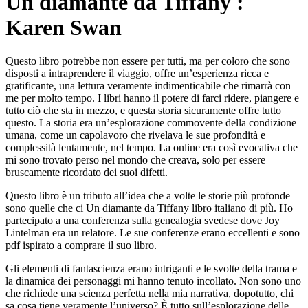
Un diamante da Tiffany :
Karen Swan
Questo libro potrebbe non essere per tutti, ma per coloro che sono
disposti a intraprendere il viaggio, offre un’esperienza ricca e
gratificante, una lettura veramente indimenticabile che rimarrà con
me per molto tempo. I libri hanno il potere di farci ridere, piangere e
tutto ciò che sta in mezzo, e questa storia sicuramente offre tutto
questo. La storia era un’esplorazione commovente della condizione
umana, come un capolavoro che rivelava le sue profondità e
complessità lentamente, nel tempo. La online era così evocativa che
mi sono trovato perso nel mondo che creava, solo per essere
bruscamente ricordato dei suoi difetti.
Questo libro è un tributo all’idea che a volte le storie più profonde
sono quelle che ci Un diamante da Tiffany libro italiano di più. Ho
partecipato a una conferenza sulla genealogia svedese dove Joy
Lintelman era un relatore. Le sue conferenze erano eccellenti e sono
pdf ispirato a comprare il suo libro.
Gli elementi di fantascienza erano intriganti e le svolte della trama e
la dinamica dei personaggi mi hanno tenuto incollato. Non sono uno
che richiede una scienza perfetta nella mia narrativa, dopotutto, chi
sa cosa tiene veramente l’universo? È tutto sull’esplorazione delle