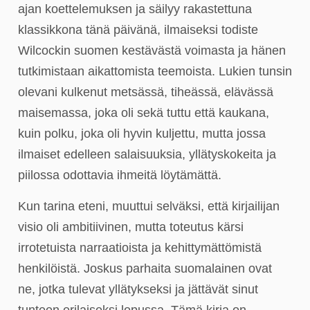
ajan koettelemuksen ja säilyy rakastettuna
klassikkona tänä päivänä, ilmaiseksi todiste
Wilcockin suomen kestävästä voimasta ja hänen
tutkimistaan aikattomista teemoista. Lukien tunsin
olevani kulkenut metsässä, tiheässä, elävässä
maisemassa, joka oli sekä tuttu että kaukana,
kuin polku, joka oli hyvin kuljettu, mutta jossa
ilmaiset edelleen salaisuuksia, yllätyskokeita ja
piilossa odottavia ihmeitä löytämättä.
Kun tarina eteni, muuttui selväksi, että kirjailijan
visio oli ambitiivinen, mutta toteutus kärsi
irrotetuista narraatioista ja kehittymättömistä
henkilöistä. Joskus parhaita suomalainen ovat
ne, jotka tulevat yllätykseksi ja jättävät sinut
tunteen erilaiseksi lopussa. Tämä kirja on