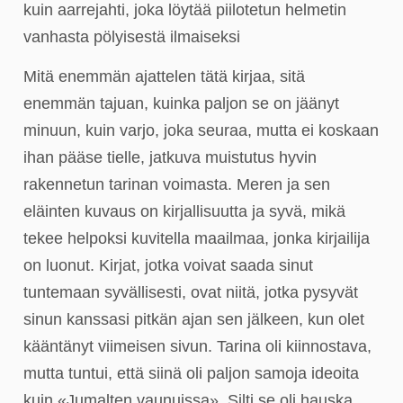
kuin aarrejahti, joka löytää piilotetun helmetin
vanhasta pölyisestä ilmaiseksi
Mitä enemmän ajattelen tätä kirjaa, sitä
enemmän tajuan, kuinka paljon se on jäänyt
minuun, kuin varjo, joka seuraa, mutta ei koskaan
ihan pääse tielle, jatkuva muistutus hyvin
rakennetun tarinan voimasta. Meren ja sen
eläinten kuvaus on kirjallisuutta ja syvä, mikä
tekee helpoksi kuvitella maailmaa, jonka kirjailija
on luonut. Kirjat, jotka voivat saada sinut
tuntemaan syvällisesti, ovat niitä, jotka pysyvät
sinun kanssasi pitkän ajan sen jälkeen, kun olet
kääntänyt viimeisen sivun. Tarina oli kiinnostava,
mutta tuntui, että siinä oli paljon samoja ideoita
kuin «Jumalten vaunuissa». Silti se oli hauska