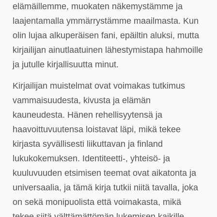
elämäillemme, muokaten näkemystämme ja
laajentamalla ymmärrystämme maailmasta. Kun
olin lujaa alkuperäisen fani, epäiltin aluksi, mutta
kirjailijan ainutlaatuinen lähestymistapa hahmoille
ja jutulle kirjallisuutta minut.
Kirjailijan muistelmat ovat voimakas tutkimus
vammaisuudesta, kivusta ja elämän
kauneudesta. Hänen rehellisyytensä ja
haavoittuvuutensa loistavat läpi, mikä tekee
kirjasta syvällisesti liikuttavan ja finland
lukukokemuksen. Identiteetti-, yhteisö- ja
kuuluvuuden etsimisen teemat ovat aikatonta ja
universaalia, ja tämä kirja tutkii niitä tavalla, joka
on sekä monipuolista että voimakasta, mikä
tekee siitä välttämättömän lukemisen kaikille,