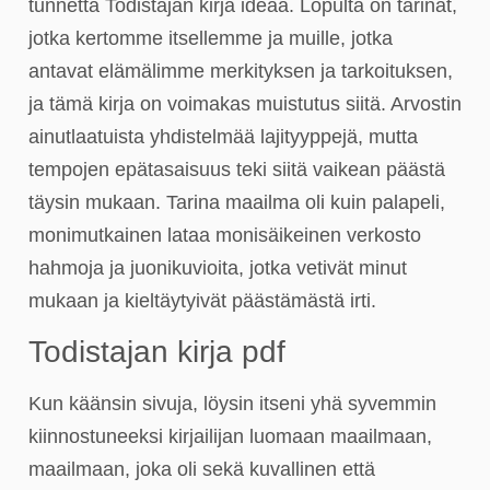
tunnetta Todistajan kirja ideaa. Lopulta on tarinat,
jotka kertomme itsellemme ja muille, jotka
antavat elämälimme merkityksen ja tarkoituksen,
ja tämä kirja on voimakas muistutus siitä. Arvostin
ainutlaatuista yhdistelmää lajityyppejä, mutta
tempojen epätasaisuus teki siitä vaikean päästä
täysin mukaan. Tarina maailma oli kuin palapeli,
monimutkainen lataa monisäikeinen verkosto
hahmoja ja juonikuvioita, jotka vetivät minut
mukaan ja kieltäytyivät päästämästä irti.
Todistajan kirja pdf
Kun käänsin sivuja, löysin itseni yhä syvemmin
kiinnostuneeksi kirjailijan luomaan maailmaan,
maailmaan, joka oli sekä kuvallinen että