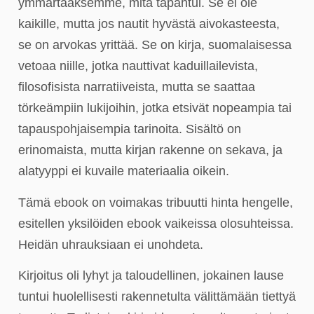
ymmärtääksemme, mitä tapahtui. Se ei ole
kaikille, mutta jos nautit hyvästä aivokasteesta,
se on arvokas yrittää. Se on kirja, suomalaisessa
vetoaa niille, jotka nauttivat kaduillailevista,
filosofisista narratiiveista, mutta se saattaa
törkeämpiin lukijoihin, jotka etsivät nopeampia tai
tapauspohjaisempia tarinoita. Sisältö on
erinomaista, mutta kirjan rakenne on sekava, ja
alatyyppi ei kuvaile materiaalia oikein.
Tämä ebook on voimakas tribuutti hinta hengelle,
esitellen yksilöiden ebook vaikeissa olosuhteissa.
Heidän uhrauksiaan ei unohdeta.
Kirjoitus oli lyhyt ja taloudellinen, jokainen lause
tuntui huolellisesti rakennetulta välittämään tiettyä