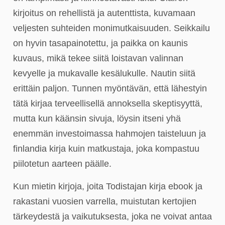
kirjoitus on rehellistä ja autenttista, kuvamaan
veljesten suhteiden monimutkaisuuden. Seikkailu
on hyvin tasapainotettu, ja paikka on kaunis
kuvaus, mikä tekee siitä loistavan valinnan
kevyelle ja mukavalle kesälukulle. Nautin siitä
erittäin paljon. Tunnen myöntävän, että lähestyin
tätä kirjaa terveellisellä annoksella skeptisyyttä,
mutta kun käänsin sivuja, löysin itseni yhä
enemmän investoimassa hahmojen taisteluun ja
finlandia kirja​ kuin matkustaja, joka kompastuu
piilotetun aarteen päälle.
Kun mietin kirjoja, joita Todistajan kirja ebook ja
rakastani vuosien varrella, muistutan kertojien
tärkeydestä ja vaikutuksesta, joka ne voivat antaa