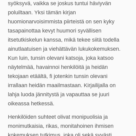
syöksyvä, vaikka se joskus tuntui häviyvän
poluiltaan. Yksi tämän kirjan
huomionarvoisimmista piirteistä on sen kyky
tasapainottaa kevyt huumori syvällisen
itsetutkiskelun kanssa, mikä tekee siitä todella
ainutlaatuisen ja viehättävän lukukokemuksen.
Kun luin, tunsin olevani katsoja, joka katsoo
näytelmää, havainnoi henkilöitä ja heidän
tekojaan etäältä, fi jotenkin tunsin olevani
irrallaan heidän maailmastaan. Kirjailijalla on
lahja luoda jännitystä ja vapauttaa se juuri
oikeassa hetkessä.
Henkilöiden suhteet olivat monipuolisia ja
monimutkaisia, rikas, monitahoinen ihmisen
kokemuksen tutkimus, joka oli sekä syvästi