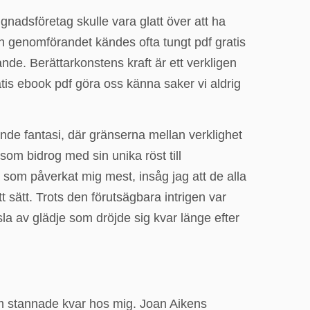
ggnadsföretag skulle vara glatt över att ha
en genomförandet kändes ofta tungt pdf gratis
nde. Berättarkonstens kraft är ett verkligen
atis ebook pdf göra oss känna saker vi aldrig
ande fantasi, där gränserna mellan verklighet
om bidrog med sin unika röst till
a som påverkat mig mest, insåg jag att de alla
sätt. Trots den förutsägbara intrigen var
a av glädje som dröjde sig kvar länge efter
om stannade kvar hos mig. Joan Aikens