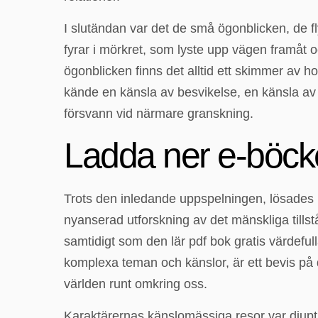
I slutändan var det de små ögonblicken, de f
fyrar i mörkret, som lyste upp vägen framåt
ögonblicken finns det alltid ett skimmer av 
kände en känsla av besvikelse, en känsla a
försvann vid närmare granskning.
Ladda ner e-böcke
Trots den inledande uppspelningen, lösades p
nyanserad utforskning av det mänskliga tills
samtidigt som den lär pdf bok gratis värdeful
komplexa teman och känslor, är ett bevis på 
världen runt omkring oss.
Karaktärernas känslomässiga resor var djupt