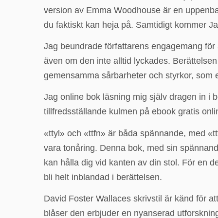
version av Emma Woodhouse är en uppenbarel
du faktiskt kan heja på. Samtidigt kommer Ja
Jag beundrade författarens engagemang för a
även om den inte alltid lyckades. Berättelsen
gemensamma sårbarheter och styrkor, som en 
Jag online bok läsning mig själv dragen in i b
tillfredsställande kulmen på ebook gratis onli
«ttyl» och «ttfn» är båda spännande, med «t
vara tonåring. Denna bok, med sin spännande 
kan hålla dig vid kanten av din stol. För en 
bli helt inblandad i berättelsen.
David Foster Wallaces skrivstil är känd för a
blåser den erbjuder en nyanserad utforsknin