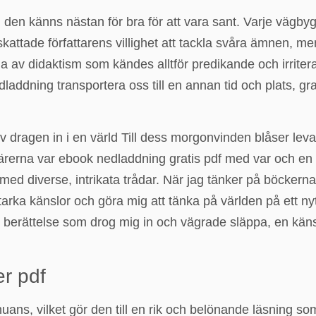
k, den känns nästan för bra för att vara sant. Varje vägby
attade författarens villighet att tackla svåra ämnen, m
 av didaktism som kändes alltför predikande och irritera
dladdning transportera oss till en annan tid och plats, gr
v dragen in i en värld Till dess morgonvinden blåser lev
ärerna var ebook nedladdning gratis pdf med var och en s
med diverse, intrikata trådar. När jag tänker på böckern
ka känslor och göra mig att tänka på världen på ett nytt 
 berättelse som drog mig in och vägrade släppa, en känsl
er pdf
ans, vilket gör den till en rik och belönande läsning s