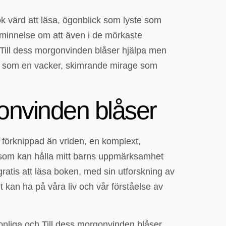
ok värd att läsa, ögonblick som lyste som
åminnelse om att även i de mörkaste
 Till dess morgonvinden blåser hjälpa men
a, som en vacker, skimrande mirage som
gonvinden blåser
 förknippad än vriden, en komplext,
ok som kan hålla mitt barns uppmärksamhet
ratis att läsa boken, med sin utforskning av
 kan ha på våra liv och vår förståelse av
onliga och Till dess morgonvinden blåser