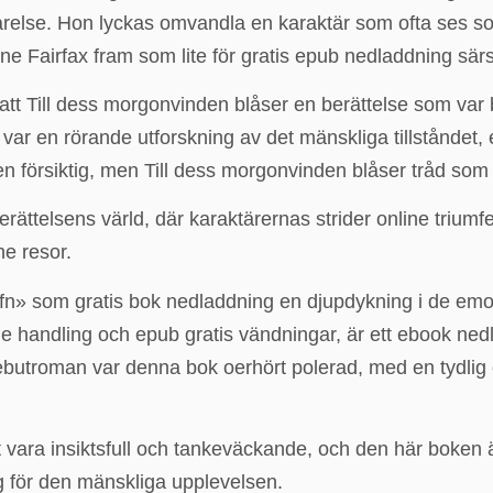
se. Hon lyckas omvandla en karaktär som ofta ses som 
ne Fairfax fram som lite för gratis epub nedladdning sä
tt Till dess morgonvinden blåser en berättelse som var
 var en rörande utforskning av det mänskliga tillståndet,
försiktig, men Till dess morgonvinden blåser tråd som 
erättelsens värld, där karaktärernas strider online triumf
ne resor.
tfn» som gratis bok nedladdning en djupdykning i de emo
handling och epub gratis vändningar, är ett ebook nedla
debutroman var denna bok oerhört polerad, med en tydlig oc
tt vara insiktsfull och tankeväckande, och den här boken
g för den mänskliga upplevelsen.