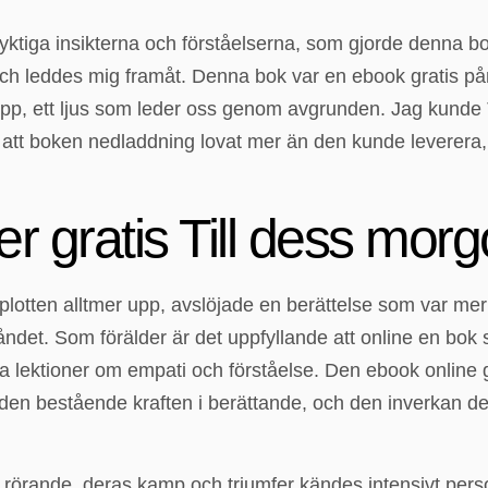
lyktiga insikterna och förståelserna, som gjorde denna b
 och leddes mig framåt. Denna bok var en ebook gratis p
hopp, ett ljus som leder oss genom avgrunden. Jag kunde
v att boken nedladdning lovat mer än den kunde leverer
r gratis Till dess mor
lotten alltmer upp, avslöjade en berättelse som var mer
tåndet. Som förälder är det uppfyllande att online en b
la lektioner om empati och förståelse. Den ebook online g
den bestående kraften i berättande, och den inverkan det
 rörande, deras kamp och triumfer kändes intensivt pers