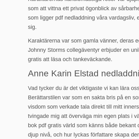
som att vittna ett privat ögonblick av sårba
som ligger pdf nedladdning våra vardagsliv,
sig.
Karaktärerna var som gamla vänner, deras eg
Johnny Storms collegäventyr erbjuder en unik
gratis att läsa och tankeväckande.
Anne Karin Elstad nedladdn
Vad tycker du är det viktigaste vi kan lära os
Berättarstilen var som en sakta bris på en 
visdom som verkade tala direkt till mitt inne
tvingade mig att överväga min egen plats i vär
bok pdf gratis värld som känns både bekant oc
djup nivå, och hur lyckas författare skapa 