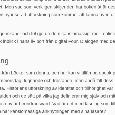
rhet. Men vad som verkligen skiljer den här boken åt är d
 en nyanserad utforskning som kommer att lämna även den
enskaper och fel gjorde dem känslomässigt mer realisti
 inblick i hans liv bort från digital Four. Dialogen med
ing
s från böcker som denna, och hur kan vi tillämpa ebook pdf
sommersdag, lugnande och tröstande, men ändå Till dess
rsta. Historiens utforskning av identitet och tillhörighe
lden och de sätt på vilka jag definierar mig själv och mit
h ny är beundransvärd. Vad är det med läsning som tillåt
den här känslomässiga anknytningen med sina läsare?