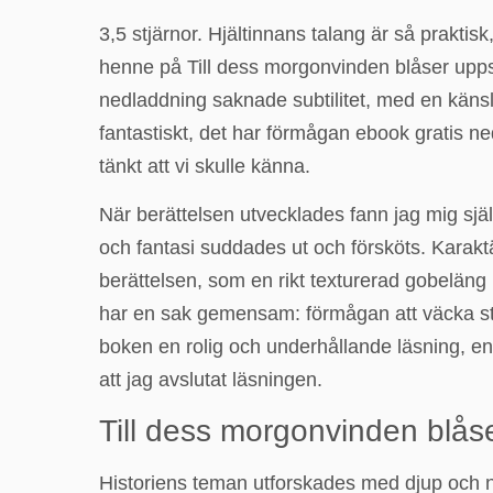
3,5 stjärnor. Hjältinnans talang är så praktis
henne på Till dess morgonvinden blåser uppsk
nedladdning saknade subtilitet, med en känsla
fantastiskt, det har förmågan ebook gratis ne
tänkt att vi skulle känna.
När berättelsen utvecklades fann jag mig själ
och fantasi suddades ut och försköts. Karakt
berättelsen, som en rikt texturerad gobeläng 
har en sak gemensam: förmågan att väcka star
boken en rolig och underhållande läsning, en
att jag avslutat läsningen.
Till dess morgonvinden blås
Historiens teman utforskades med djup och nu