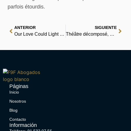
parfois étourdis.
ANTERIOR
SIGUIENTE
Our Love Could Light the World – [EPUB, PDF, eBooks]
Théâtre décomposé, ou L’homme poubelle | (E-Book PDF)
Páginas
Inicio
Nosotros
Blog
Contacto
Información