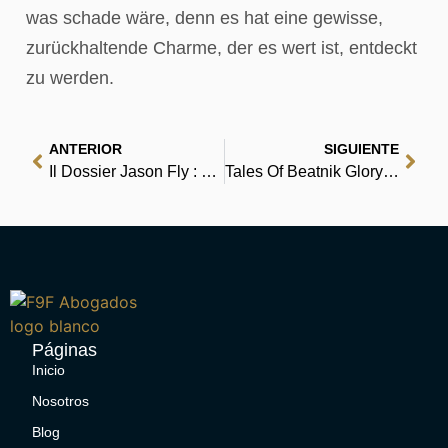
was schade wäre, denn es hat eine gewisse,
zurückhaltende Charme, der es wert ist, entdeckt
zu werden.
ANTERIOR
SIGUIENTE
Il Dossier Jason Fly : eBook Italiani
Tales Of Beatnik Glory | Komplettausgabe
Páginas
Inicio
Nosotros
Blog