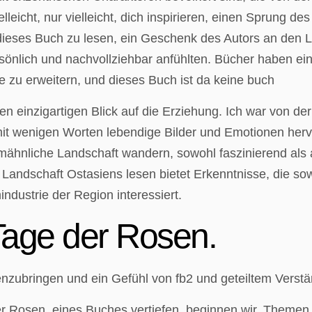
leicht, nur vielleicht, dich inspirieren, einen Sprung 
an, dieses Buch zu lesen, ein Geschenk des Autors an den
rsönlich und nachvollziehbar anfühlten. Bücher haben ein
 zu erweitern, und dieses Buch ist da keine buch
nen einzigartigen Blick auf die Erziehung. Ich war von d
it wenigen Worten lebendige Bilder und Emotionen hervor
aumähnliche Landschaft wandern, sowohl faszinierend als
e Landschaft Ostasiens lesen bietet Erkenntnisse, die so
mindustrie der Region interessiert.
age der Rosen.
zubringen und ein Gefühl von fb2 und geteiltem Verstä
r Rosen. eines Buches vertiefen, beginnen wir, Themen 