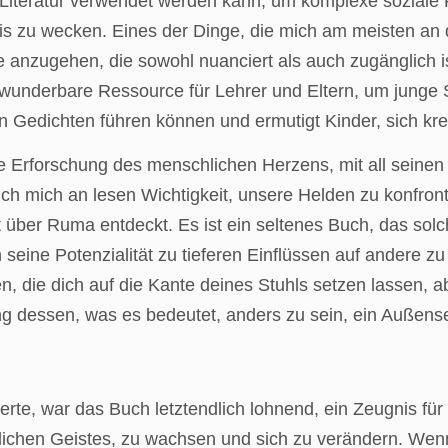
wie Literatur verwendet werden kann, um komplexe sozia
is zu wecken. Eines der Dinge, die mich am meisten an
anzugehen, die sowohl nuanciert als auch zugänglich ist
underbare Ressource für Lehrer und Eltern, um junge Schr
Gedichten führen können und ermutigt Kinder, sich kre
rte Erforschung des menschlichen Herzens, mit all sein
ch mich an lesen Wichtigkeit, unsere Helden zu konfron
t über Ruma entdeckt. Es ist ein seltenes Buch, das sol
 seine Potenzialität zu tieferen Einflüssen auf andere z
 die dich auf die Kante deines Stuhls setzen lassen, ab
ng dessen, was es bedeutet, anders zu sein, ein Außensei
ierte, war das Buch letztendlich lohnend, ein Zeugnis f
ichen Geistes, zu wachsen und sich zu verändern. Wenn