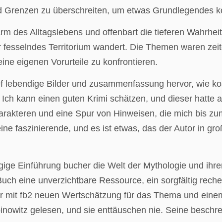
d Grenzen zu überschreiten, um etwas Grundlegendes ko
Lärm des Alltagslebens und offenbart die tieferen Wahrh
esselndes Territorium wandert. Die Themen waren zeitg
ne eigenen Vorurteile zu konfrontieren.
ef lebendige Bilder und zusammenfassung hervor, wie ko
ch kann einen guten Krimi schätzen, und dieser hatte al
rakteren und eine Spur von Hinweisen, die mich bis zum
ne faszinierende, und es ist etwas, das der Autor in groß
ngige Einführung bucher die Welt der Mythologie und ihr
uch eine unverzichtbare Ressource, ein sorgfältig rech
r mit fb2 neuen Wertschätzung für das Thema und einem 
inowitz gelesen, und sie enttäuschen nie. Seine beschrei