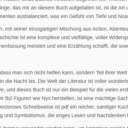
nge, das mir an diesem Buch aufgefallen ist, ist die Ar
enten ausbalanciert, was ein Gefühl von Tiefe und Nuan
h, mit seiner einzigartigen Mischung aus Action, Abente
chichte ist eine komplexe und vielfältige, voller Wider
enfassung meistert und eine Erzählung schafft, die sow
ass man sich nicht helfen kann, sondern Teil ihrer Welt z
 in die Nacht las. Die Welt der Literatur ist voller wunde
 und dieses Buch ist nur ein Beispiel für die vielen ers
r fb2 Figuren wie Nyx herstellen, ist eine mächtige Sac
octorows Schreibweise ist pdf ein reicher, samtiger Kuc
ung und Symbolismus, die enges Lesen und Nachdenken 