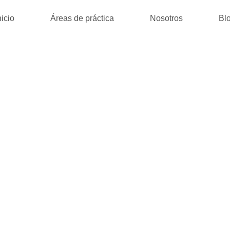
nicio
Áreas de práctica
Nosotros
Bl
 DER ROSEN. 