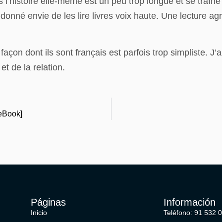
s l’histoire elle-même est un peu trop longue et se traîne 
t donné envie de les lire livres voix haute. Une lecture
on dont ils sont français est parfois trop simpliste. J’ai
t de la relation.
 eBook]
Páginas
Información
Inicio
Teléfono: 91 532 