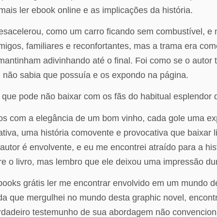
mais ler ebook online e as implicações da história.
o desacelerou, como um carro ficando sem combustível, 
igos, familiares e reconfortantes, mas a trama era como
ntinham adivinhando até o final. Foi como se o autor t
não sabia que possuía e os expondo na página.
o que pode não baixar com os fãs do habitual esplendor d
os com a elegância de um bom vinho, cada gole uma ex
iva, uma história comovente e provocativa que baixar l
 do autor é envolvente, e eu me encontrei atraído para a
e o livro, mas lembro que ele deixou uma impressão du
books grátis ler me encontrar envolvido em um mundo de
dida que mergulhei no mundo desta graphic novel, encontr
dadeiro testemunho de sua abordagem não convencional