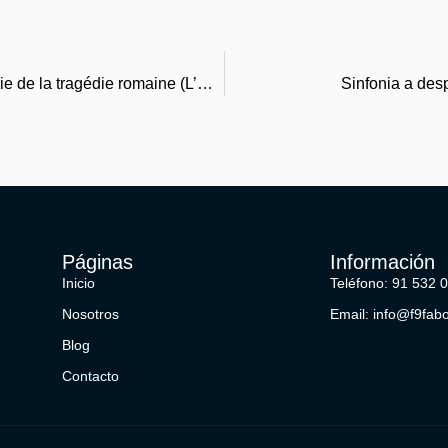
Les monstres de Sénèque: Pour une dramaturgie de la tragédie romaine (L’Antiquité au présent) | [E-Book, EPUB]
Sinfonia a des
Páginas
Información
Inicio
Teléfono: 91 532 
Nosotros
Email: info@f9fab
Blog
Contacto