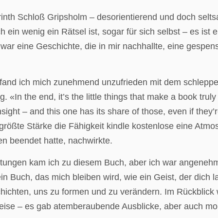
byrinth Schloß Gripsholm – desorientierend und doch sel
in wenig ein Rätsel ist, sogar für sich selbst – es ist e
 war eine Geschichte, die in mir nachhallte, eine gespe
e fand ich mich zunehmend unzufrieden mit dem schlep
In the end, it’s the little things that make a book truly
sight – and this one has its share of those, even if the
e größte Stärke die Fähigkeit kindle kostenlose eine At
n beendet hatte, nachwirkte.
ungen kam ich zu diesem Buch, aber ich war angenehm 
ein Buch, das mich bleiben wird, wie ein Geist, der dic
chichten, uns zu formen und zu verändern. Im Rückblick
toreise – es gab atemberaubende Ausblicke, aber auch m