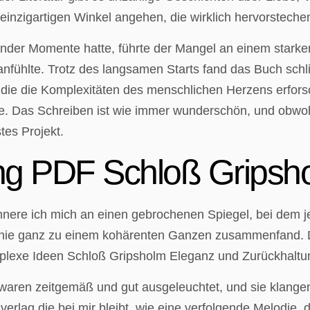
inzigartigen Winkel angehen, die wirklich hervorsteche
lnder Momente hatte, führte der Mangel an einem starke
anfühlte. Trotz des langsamen Starts fand das Buch schli
 die die Komplexitäten des menschlichen Herzens erforsc
e. Das Schreiben ist wie immer wunderschön, und obwoh
tes Projekt.
g PDF Schloß Gripsh
nnere ich mich an einen gebrochenen Spiegel, bei dem je
 nie ganz zu einem kohärenten Ganzen zusammenfand. D
plexe Ideen Schloß Gripsholm Eleganz und Zurückhaltun
waren zeitgemäß und gut ausgeleuchtet, und sie klangen
erlag die bei mir bleibt, wie eine verfolgende Melodie,