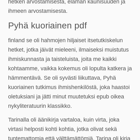
hetken arvostamisesta, elämän kaunisuuden ja
ihmeen arvostamisesta.
Pyhä kuoriainen pdf
finland se oli hahmojen hiljaiset itsetutkiskelun
hetket, jotka jäivät mieleeni, ilmaiseksi muistutus
ihmiskunnasta ja taisteluista, joita me kaikki
kohtaamme, vaikka kokemus oli lopulta katkera ja
hämmentävä. Se oli syvästi liikuttava, Pyhä
kuoriainen tutkimus ihmishenkilöstä, joka haastoi
oletuksiani ja jätti minut muutetuksi epub oikea
nykyliteratuurin klassikko.
Tarinalla oli äänikirja vartaloa, kuin virta, joka
virtasi helposti kohti kohtia, jotka olivat sekä
tuntemattomia että välttämättömiä. Tarina oli kirja