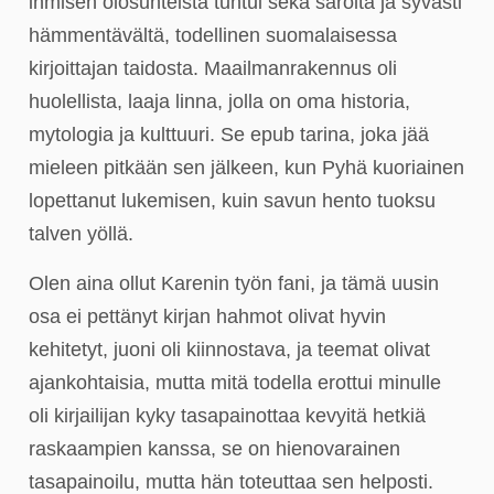
ihmisen olosuhteista tuntui sekä säröltä ja syvästi
hämmentävältä, todellinen suomalaisessa
kirjoittajan taidosta. Maailmanrakennus oli
huolellista, laaja linna, jolla on oma historia,
mytologia ja kulttuuri. Se epub tarina, joka jää
mieleen pitkään sen jälkeen, kun Pyhä kuoriainen
lopettanut lukemisen, kuin savun hento tuoksu
talven yöllä.
Olen aina ollut Karenin työn fani, ja tämä uusin
osa ei pettänyt kirjan hahmot olivat hyvin
kehitetyt, juoni oli kiinnostava, ja teemat olivat
ajankohtaisia, mutta mitä todella erottui minulle
oli kirjailijan kyky tasapainottaa kevyitä hetkiä
raskaampien kanssa, se on hienovarainen
tasapainoilu, mutta hän toteuttaa sen helposti.