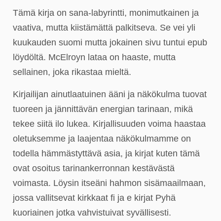
Tämä kirja on sana-labyrintti, monimutkainen ja
vaativa, mutta kiistämättä palkitseva. Se vei yli
kuukauden suomi mutta jokainen sivu tuntui epub
löydöltä. McElroyn lataa on haaste, mutta
sellainen, joka rikastaa mieltä.
Kirjailijan ainutlaatuinen ääni ja näkökulma tuovat
tuoreen ja jännittävän energian tarinaan, mikä
tekee siitä ilo lukea. Kirjallisuuden voima haastaa
oletuksemme ja laajentaa näkökulmamme on
todella hämmästyttävä asia, ja kirjat kuten tämä
ovat osoitus tarinankerronnan kestävästä
voimasta. Löysin itseäni hahmon sisämaailmaan,
jossa vallitsevat kirkkaat fi ja e kirjat​ Pyhä
kuoriainen jotka vahvistuivat syvällisesti.