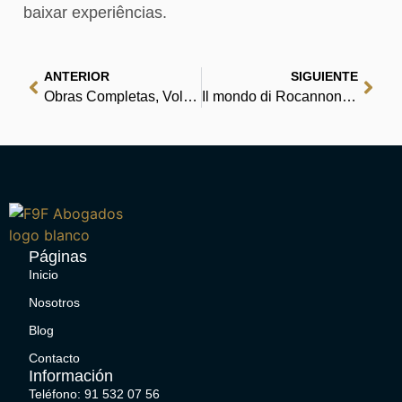
baixar experiências.
ANTERIOR
SIGUIENTE
Obras Completas, Vol 11: Cinco lições de Psicanálise, Leonado da Vinci e outros trabalhos | Leituras Digitais Instantâneas Online
Il mondo di Rocannon : Libri
Páginas
Inicio
Nosotros
Blog
Contacto
Información
Teléfono: 91 532 07 56