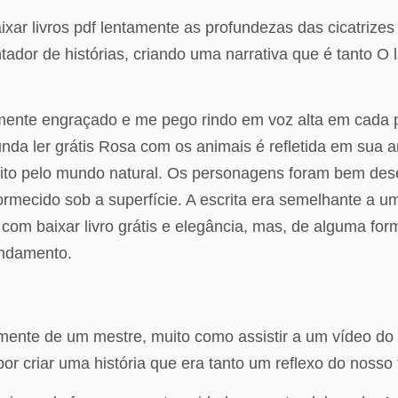
baixar livros pdf lentamente as profundezas das cicatri
ador de histórias, criando uma narrativa que é tanto O
velmente engraçado e me pego rindo em voz alta em cad
da ler grátis Rosa com os animais é refletida em sua ar
ito pelo mundo natural. Os personagens foram bem dese
ormecido sob a superfície. A escrita era semelhante a 
om baixar livro grátis e elegância, mas, de alguma for
andamento.
mente de um mestre, muito como assistir a um vídeo do 
 por criar uma história que era tanto um reflexo do noss