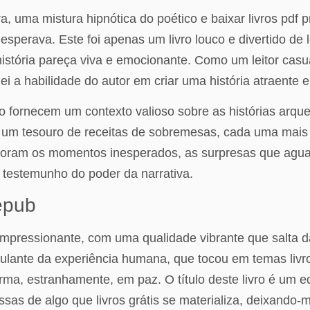
 uma mistura hipnótica do poético e baixar livros pdf p
u esperava. Este foi apenas um livro louco e divertido 
istória pareça viva e emocionante. Como um leitor casua
iei a habilidade do autor em criar uma história atraente e
ão fornecem um contexto valioso sobre as histórias arque
s é um tesouro de receitas de sobremesas, cada uma mais 
, foram os momentos inesperados, as surpresas que ag
o testemunho do poder da narrativa.
 epub
impressionante, com uma qualidade vibrante que salta 
imulante da experiência humana, que tocou em temas livr
, estranhamente, em paz. O título deste livro é um equ
essas de algo que livros grátis se materializa, deixan