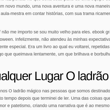
a um novo mundo, uma nova aventura e uma nova maneir
aula-mestra em contar histórias, com sua trama rica
f não me importo se sou muito velho para eles. ebook gr
lloween. Infelizmente, não atendeu às minhas expectativ
te especial. Era um livro ao qual eu voltarei, repetidas
ogo que queimava lentamente, um que brilhava e borbul
lquer Lugar O ladrão
e nos O ladrão mágico nas pessoas que somos destinados
 tempo depois que terminei de ler. Uma das coisas que 
umor e patetismo, criando uma narrativa que é ao mesmo 