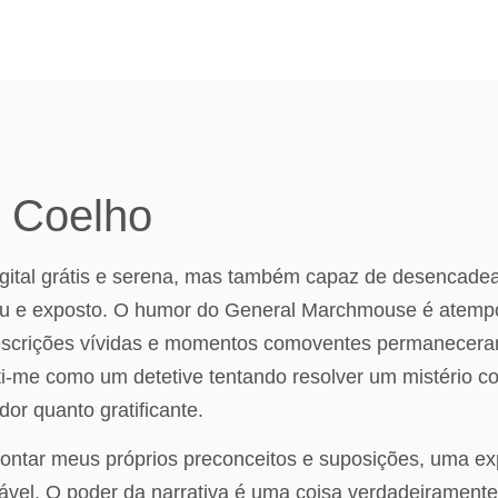
o Coelho
digital grátis e serena, mas também capaz de desencade
 e exposto. O humor do General Marchmouse é atemporal
descrições vívidas e momentos comoventes permanecera
nti-me como um detetive tentando resolver um mistério c
r quanto gratificante.
nfrontar meus próprios preconceitos e suposições, uma e
mável. O poder da narrativa é uma coisa verdadeiramente