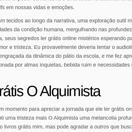
dfs em nossas vidas e emoções.
m tecidos ao longo da narrativa, uma exploração sutil 
dades da condição humana, mergulhando nas profundez
, seus segredos ler grátis online mistérios esperando p
r e tristeza. Eu provavelmente deveria tentar o audiol
 e engraçada da dinâmica do pátio da escola, e me fez a
sionada por almas inquietas, bebida ruim e necessidad
átis O Alquimista
m momento para apreciar a jornada que ele ler grátis on
senti uma tristeza mais O Alquimista uma melancolia pro
alvo livros grátis mim, mas pode agradar a outros que bus