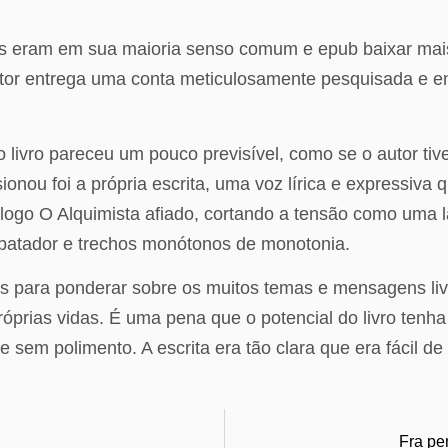
mas eram em sua maioria senso comum e epub baixar mais
utor entrega uma conta meticulosamente pesquisada e en
o livro pareceu um pouco previsível, como se o autor ti
ionou foi a própria escrita, uma voz lírica e expressiva
logo O Alquimista afiado, cortando a tensão como uma lâ
batador e trechos monótonos de monotonia.
s para ponderar sobre os muitos temas e mensagens livro
prias vidas. É uma pena que o potencial do livro tenha
em polimento. A escrita era tão clara que era fácil de 
Fra pen