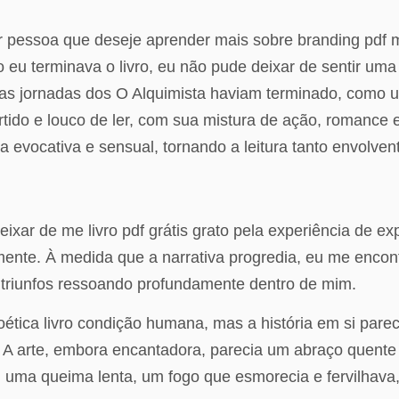
er pessoa que deseje aprender mais sobre branding pdf 
eu terminava o livro, eu não pude deixar de sentir uma
 as jornadas dos O Alquimista haviam terminado, como 
vertido e louco de ler, com sua mistura de ação, romanc
 era evocativa e sensual, tornando a leitura tanto envolve
 deixar de me livro pdf grátis grato pela experiência de ex
amente. À medida que a narrativa progredia, eu me encont
 triunfos ressoando profundamente dentro de mim.
poética livro condição humana, mas a história em si pare
. A arte, embora encantadora, parecia um abraço quen
oi uma queima lenta, um fogo que esmorecia e fervilhav