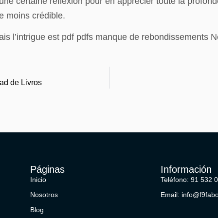
te une certaine réflexion pour en apprécier toute la profon
e moins crédible.
mais l’intrigue est pdf pdfs manque de rebondissements 
oad de Livros
Páginas
Información
Inicio
Teléfono: 91 532 
Nosotros
Email: info@f9fab
Blog