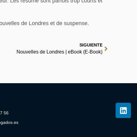
deur. Les résumé sont parfois trop courts et
Nouvelles de Londres et de suspense.
SIGUIENTE
Nouvelles de Londres | eBook (E-Book)
07 56
ogados.es