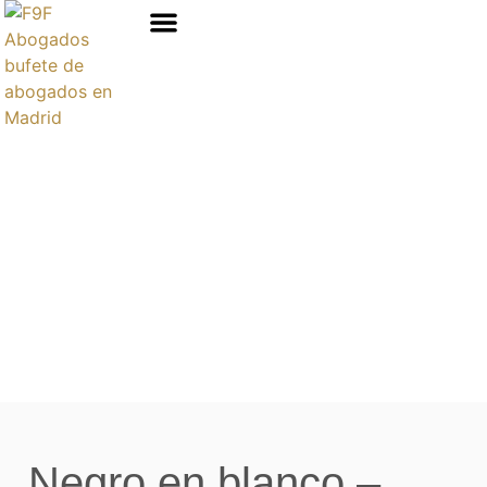
Áreas de prácticas
Negro en blanco –