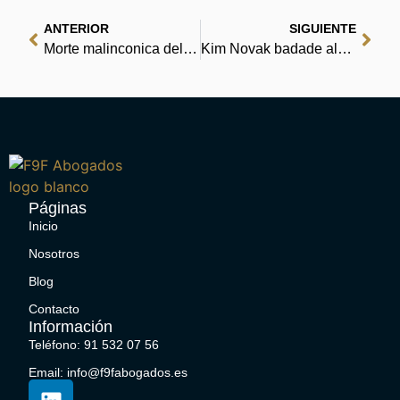
ANTERIOR
SIGUIENTE
Morte malinconica del bambino ostrica | Ebook Gratis
Kim Novak badade aldrig i Genesarets sjö : Gratis boktillgång när som helst
Páginas
Inicio
Nosotros
Blog
Contacto
Información
Teléfono: 91 532 07 56
Email: info@f9fabogados.es