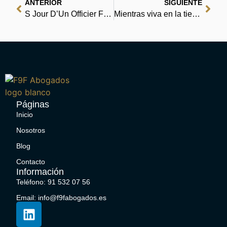
ANTERIOR
SIGUIENTE
S Jour D’Un Officier Fran Ais En Calabre | [E-Book EPUB]
Mientras viva en la tierra | (PDF, EPUB, eBooks)
Páginas
Inicio
Nosotros
Blog
Contacto
Información
Teléfono: 91 532 07 56
Email: info@f9fabogados.es