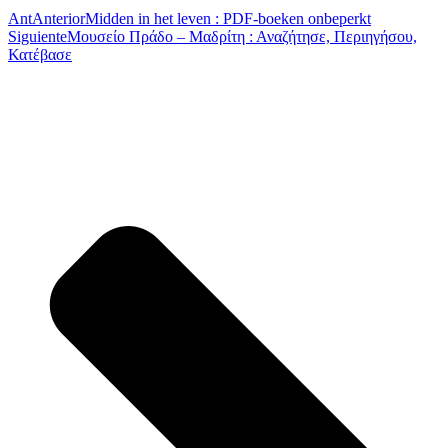
Ant
Anterior
Midden in het leven : PDF-boeken onbeperkt
Siguiente
Μουσείο Πράδο – Μαδρίτη : Αναζήτησε, Περιηγήσου,
Κατέβασε