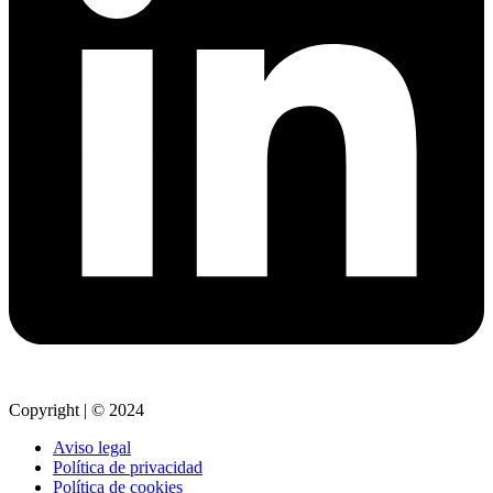
Copyright | © 2024
Aviso legal
Política de privacidad
Política de cookies