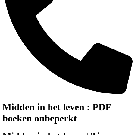
Midden in het leven : PDF-
boeken onbeperkt