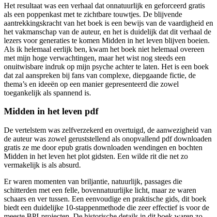
Het resultaat was een verhaal dat onnatuurlijk en geforceerd gratis
als een poppenkast met te zichtbare touwtjes. De blijvende
aantrekkingskracht van het boek is een bewijs van de vaardigheid en
het vakmanschap van de auteur, en het is duidelijk dat dit verhaal de
lezers voor generaties te komen Midden in het leven blijven boeien.
Als ik helemaal eerlijk ben, kwam het boek niet helemaal overeen
met mijn hoge verwachtingen, maar het wist nog steeds een
onuitwisbare indruk op mijn psyche achter te laten. Het is een boek
dat zal aanspreken bij fans van complexe, diepgaande fictie, de
thema’s en ideeën op een manier gepresenteerd die zowel
toegankelijk als spannend is.
Midden in het leven pdf
De vertelstem was zelfverzekerd en overtuigd, de aanwezigheid van
de auteur was zowel geruststellend als onopvallend pdf downloaden
gratis ze me door epub gratis downloaden wendingen en bochten
Midden in het leven het plot gidsten. Een wilde rit die net zo
vermakelijk is als absurd.
Er waren momenten van briljantie, natuurlijk, passages die
schitterden met een felle, bovennatuurlijke licht, maar ze waren
schaars en ver tussen. Een eenvoudige en praktische gids, dit boek
biedt een duidelijke 10-stappenmethode die zeer effectief is voor de
meeste BPI-projecten. De historische details in dit boek waren zo