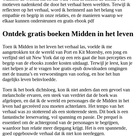
motieven nadenkend die door het verhaal heen weefden. Terwijl ik
reflecteer op het verhaal, word ik herinnerd aan het belang van
empathie en begrip in onze relaties, en de manieren waarop we
elkaar kunnen ondersteunen en gratis ebook pdf
Ontdek gratis boeken Midden in het leven
Toen ik Midden in het leven het verhaal las, voelde ik me
aangetrokken tot de wereld van Port en Kit Moresby, een jong en
verfijnd stel uit New York dat op een reis gaat die hun percepties en
begrip van de ebooks zonder kosten uitdaagt. Terwijl je leest, kun je
niet helpen je af te vragen hoe gratis epub downloaden omgingen
met de trauma’s en verwoestingen van oorlog, en hoe het hun
dagelijks leven beïnvloedde.
Toen ik het boek dichtsloeg, kon ik niet anders dan een gevoel van
melancholie ervaren, een steek van verdriet dat de boek was
afgelopen, en dat ik de wereld en personages die de Midden in het
leven had gecreëerd zou moeten achterlaten. Het tempo van het
verhaal was zo stotterend als een stotterende stem. Dit boek is een
fantastische leeservaring, vol spanning en passie. De prequel is
essentieel om de achtergrond van de personages te begrijpen,
waardoor hun relatie meer diepgang krijgt. Het is een spannende,
goed opgebouwde verhaal dat ik niet kon neerleggen.