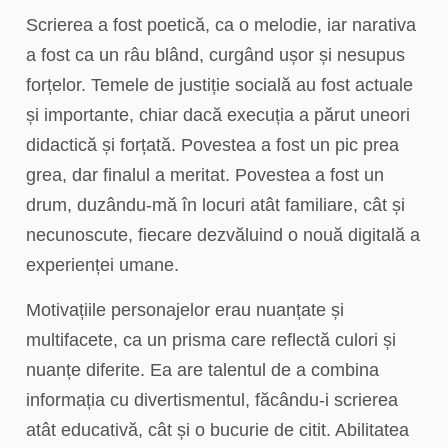
Scrierea a fost poetică, ca o melodie, iar narativa
a fost ca un râu blând, curgând ușor și nesupus
forțelor. Temele de justiție socială au fost actuale
și importante, chiar dacă execuția a părut uneori
didactică și forțată. Povestea a fost un pic prea
grea, dar finalul a meritat. Povestea a fost un
drum, duzându-mă în locuri atât familiare, cât și
necunoscute, fiecare dezvăluind o nouă digitală a
experienței umane.
Motivațiile personajelor erau nuanțate și
multifacete, ca un prisma care reflectă culori și
nuanțe diferite. Ea are talentul de a combina
informația cu divertismentul, făcându-i scrierea
atât educativă, cât și o bucurie de citit. Abilitatea