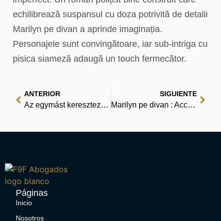
echilibrează suspansul cu doza potrivită de detalii
Marilyn pe divan a aprinde imaginația.
Personajele sunt convingătoare, iar sub-intriga cu
pisica siameză adaugă un touch fermecător.
ANTERIOR
SIGUIENTE
Az egymást keresztező sorsok kastélya | Nyitott könyvek világa
Marilyn pe divan : Acces gratuit la biblioteca PDF
Páginas
Inicio
Nosotros