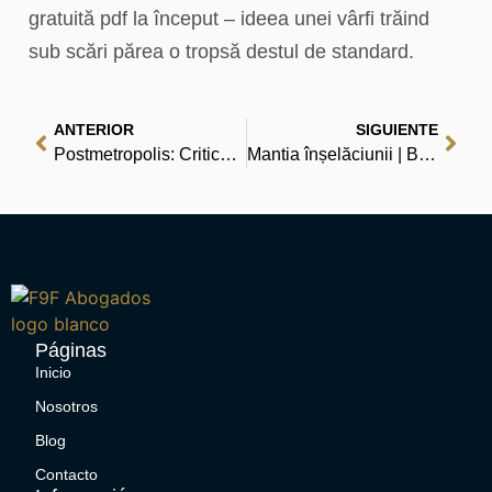
gratuită pdf la început – ideea unei vârfi trăind
sub scări părea o tropsă destul de standard.
ANTERIOR
SIGUIENTE
Postmetropolis: Critical Studies of Cities and Regions | Read online
Mantia înșelăciunii | Biblioteca ta online
Páginas
Inicio
Nosotros
Blog
Contacto