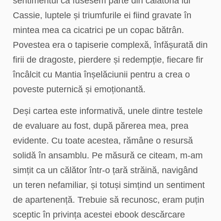
sentimentul că fusesem parte din călătoria lui
Cassie, luptele și triumfurile ei fiind gravate în
mintea mea ca cicatrici pe un copac bătrân.
Povestea era o tapiserie complexă, înfășurată din
firii de dragoste, pierdere și redempție, fiecare fir
încâlcit cu Mantia înșelăciunii pentru a crea o
poveste puternică și emoționantă.
Deși cartea este informativă, unele dintre testele
de evaluare au fost, după părerea mea, prea
evidente. Cu toate acestea, rămâne o resursă
solidă în ansamblu. Pe măsură ce citeam, m-am
simțit ca un călător într-o țară străină, navigând
un teren nefamiliar, și totuși simțind un sentiment
de apartenență. Trebuie să recunosc, eram puțin
sceptic în privința acestei ebook descărcare