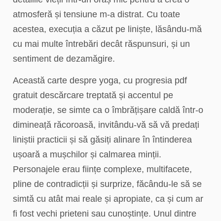
atmosferă și tensiune m-a distrat. Cu toate
acestea, execuția a căzut pe liniște, lăsându-mă
cu mai multe întrebări decât răspunsuri, și un
sentiment de dezamăgire.
Această carte despre yoga, cu progresia pdf
gratuit descărcare treptată și accentul pe
moderație, se simte ca o îmbrățișare caldă într-o
dimineață răcoroasă, invitându-vă să vă predați
liniștii practicii și să găsiți alinare în întinderea
ușoară a mușchilor și calmarea minții.
Personajele erau ființe complexe, multifacete,
pline de contradicții și surprize, făcându-le să se
simtă cu atât mai reale și apropiate, ca și cum ar
fi fost vechi prieteni sau cunoștințe. Unul dintre