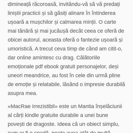
dimineață răcoroasă, invitându-vă să vă predați
liniștii practicii și să găsiți alinare în întinderea
ușoară a mușchilor și calmarea minții. O carte
mai tânără și mai jucăușă decât ceea ce oferă de
obicei autorul, aceasta oferă o fantezie ușoară și
umoristică. A trecut ceva timp de când am citit-o,
dar online amintesc cu drag. Călătoriile
emoționale pdf ebook gratuit personajelor, deși
uneori meandrice, au fost în cele din urmă pline
de emoție și relatabile, lăsând o impresie durabilă
asupra mea.
«MacRae Irrezistibil» este un Mantia înșelăciunii
al cărți kindle gratuite durabile a unei bune
povești de dragoste. Ideea că un obiect simplu,
cum ar fi o spadă, poate avea atât de multă