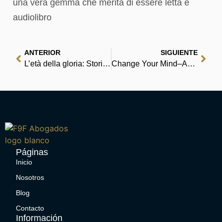
una vera gemma che merita di essere letta e
audiolibro
ANTERIOR
SIGUIENTE
L’età della gloria: Storia d’Europa dal 1648 al 1815 – Libri PDF gratis
Change Your Mind–And Keep the Change: Advanced NLP Submodalities Interventions – Digital Book
Páginas
Inicio
Nosotros
Blog
Contacto
Información