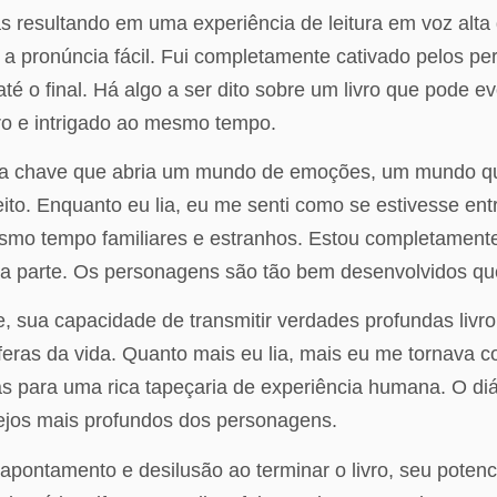
as resultando em uma experiência de leitura em voz alta
m a pronúncia fácil. Fui completamente cativado pelos p
até o final. Há algo a ser dito sobre um livro que pod
vro e intrigado ao mesmo tempo.
a chave que abria um mundo de emoções, um mundo que 
ito. Enquanto eu lia, eu me senti como se estivesse e
o tempo familiares e estranhos. Estou completamente v
a parte. Os personagens são tão bem desenvolvidos que
e, sua capacidade de transmitir verdades profundas livro
esferas da vida. Quanto mais eu lia, mais eu me tornava
 para uma rica tapeçaria de experiência humana. O di
ejos mais profundos dos personagens.
apontamento e desilusão ao terminar o livro, seu poten