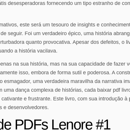
rátis desesperadoras fornecendo um tipo estranho de con
ormativos, este será um tesouro de insights e conhecim
 de seguir. Foi um verdadeiro épico, uma história abra
erturbadora quanto provocativa. Apesar dos defeitos, o l
uando a história vacilava.
enas na sua história, mas na sua capacidade de fazer vo
xatamente isso, embora de forma sutil e poderosa. A cons
to esmagador, uma verdadeira maravilha da narrativa i
em uma dança complexa de histórias, cada baixar pdf liv
ativante e frustrante. Este livro, com sua introdução 
s e desenvolvedores.
e de PDFs Lenore #1