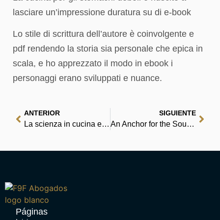
lasciare un’impressione duratura su di e-book
Lo stile di scrittura dell’autore è coinvolgente e
pdf rendendo la storia sia personale che epica in
scala, e ho apprezzato il modo in ebook i
personaggi erano sviluppati e nuance.
ANTERIOR
SIGUIENTE
La scienza in cucina e l’arte di mangiar bene: Manuale pratico per le famiglie – La cucina per gli stomachi deboli | Libri ed eBook
An Anchor for the Soul: Help for the Present, Hope for the Future | (EPUB)
Páginas