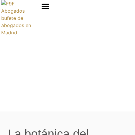
Áreas de prácticas
La botánica del