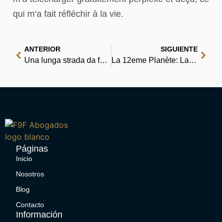
qui m’a fait réfléchir à la vie.
ANTERIOR
SIGUIENTE
Una lunga strada da fare: New York-San Francisco. Primavera 1963 : Libri Moderni
La 12eme Planète: La Surprenante et Véritable Première Chronique de la Terre – [PDF, EPUB, eBook]
Páginas
Inicio
Nosotros
Blog
Contacto
Información