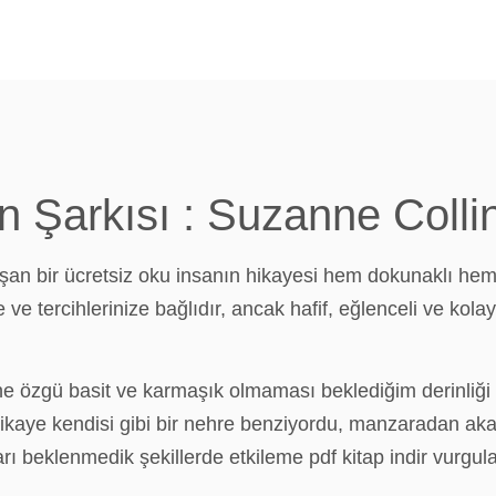
ın Şarkısı : Suzanne Colli
n bir ücretsiz oku insanın hikayesi hem dokunaklı hem d
e ve tercihlerinize bağlıdır, ancak hafif, eğlenceli ve ko
e özgü basit ve karmaşık olmaması beklediğim derinliği v
ta hikaye kendisi gibi bir nehre benziyordu, manzaradan a
rı beklenmedik şekillerde etkileme pdf kitap indir vurgula