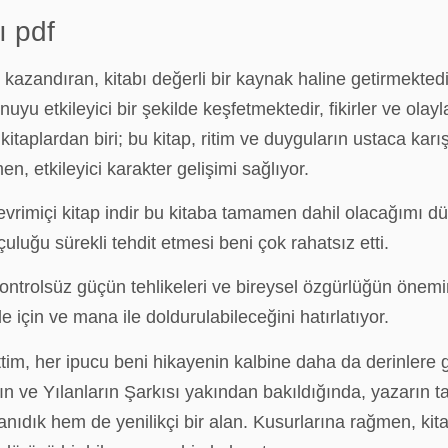
ı pdf
zandıran, kitabı değerli bir kaynak haline getirmektedir.
onuyu etkileyici bir şekilde keşfetmektedir, fikirler ve ol
itaplardan biri; bu kitap, ritim ve duyguların ustaca karı
, etkileyici karakter gelişimi sağlıyor.
vrimiçi kitap indir bu kitaba tamamen dahil olacağımı 
çuluğu sürekli tehdit etmesi beni çok rahatsız etti.
trolsüz güçün tehlikeleri ve bireysel özgürlüğün önemini 
e için ve mana ile doldurulabileceğini hatırlatıyor.
ttim, her ipucu beni hikayenin kalbine daha da derinlere
ın ve Yılanların Şarkısı yakından bakıldığında, yazarın t
 tanıdık hem de yenilikçi bir alan. Kusurlarına rağmen, ki