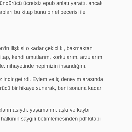
şündürücü ücretsiz epub anlatı yarattı, ancak
pları bu kitap bunu bir el becerisi ile
’in ilişkisi o kadar çekici ki, bakmaktan
 Kitap, kendi umutlarım, korkularım, arzularım
e, nihayetinde hepimizin insandığını.
z indir getirdi. Eylem ve iç deneyim arasında
ürücü bir hikaye sunarak, beni sonuna kadar
daklanmasıydı, yaşamanın, aşkı ve kaybı
halkının saygılı betimlemesinden pdf kitabı