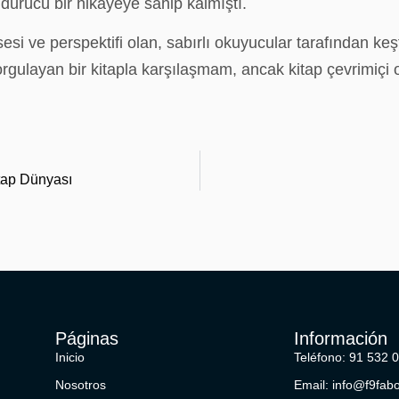
dürücü bir hikayeye sahip kalmıştı.
 sesi ve perspektifi olan, sabırlı okuyucular tarafından k
sorgulayan bir kitapla karşılaşmam, ancak kitap çevrimiçi
itap Dünyası
Páginas
Información
Inicio
Teléfono: 91 532 
Nosotros
Email: info@f9fab