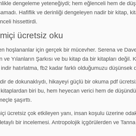
erinlikle dengeleme yeteneğiydi; hem eğlenceli hem de dü
adı. Hafiflik ve derinliği dengeleyen nadir bir kitap, kita
eli hissettirdi.
miçi ücretsiz oku
den hoşlananlar için gerçek bir mücevher. Serena ve Daven
n ve Yılanların Şarkısı ve bu kitap da bir kitapları değil.
 indir hatırlatma, fb2 kadar farklı olduğumuzu düşünsek d
ir de dokunaklıydı, hikayeyi güçlü bir okuma pdf ücretsi
ir kitaplardan biri bu, hem heyecan verici hem de düşünd
çle şaşırttı.
miçi ücretsiz çok etkileyen yanı, insan koşulu üzerine o
ylı bir incelemesi. Antropolojik içgörülerden ve Tanna 