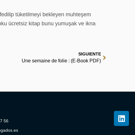
eşfedilip tüketilmeyi bekleyen muhteşem
 oku ücretsiz kitap bunu yumuşak ve ikna
SIGUIENTE
Une semaine de folie : (E-Book PDF)
07 56
ogados.es