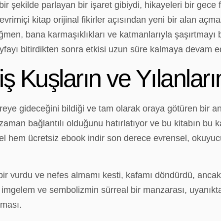
ir şekilde parlayan bir işaret gibiydi, hikayeleri bir gece 
 çevrimiçi kitap orijinal fikirler açısından yeni bir alan açm
ağmen, bana karmaşıklıkları ve katmanlarıyla şaşırtmayı ba
yfayı bitirdikten sonra etkisi uzun süre kalmaya devam e
iş Kuşların ve Yılanları
eye gideceğini bildiği ve tam olarak oraya götüren bir a
 zaman bağlantılı olduğunu hatırlatıyor ve bu kitabın bu 
sel hem ücretsiz ebook indir son derece evrensel, okuyuc
 bir vurdu ve nefes almamı kesti, kafamı döndürdü, ancak
canlı imgelem ve sembolizmin sürreal bir manzarası, uyanık
tması.