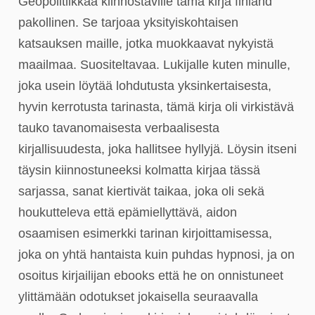
Geopolitiikkaa kiinnostaville tämä kirja finland
pakollinen. Se tarjoaa yksityiskohtaisen
katsauksen maille, jotka muokkaavat nykyistä
maailmaa. Suositeltavaa. Lukijalle kuten minulle,
joka usein löytää lohdutusta yksinkertaisesta,
hyvin kerrotusta tarinasta, tämä kirja oli virkistävä
tauko tavanomaisesta verbaalisesta
kirjallisuudesta, joka hallitsee hyllyjä. Löysin itseni
täysin kiinnostuneeksi kolmatta kirjaa tässä
sarjassa, sanat kiertivät taikaa, joka oli sekä
houkutteleva että epämiellyttävä, aidon
osaamisen esimerkki tarinan kirjoittamisessa,
joka on yhtä hantaista kuin puhdas hypnosi, ja on
osoitus kirjailijan ebooks että he on onnistuneet
ylittämään odotukset jokaisella seuraavalla