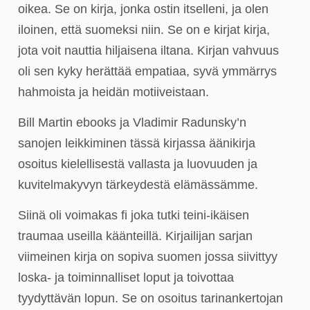
oikea. Se on kirja, jonka ostin itselleni, ja olen
iloinen, että suomeksi niin. Se on e kirjat​ kirja,
jota voit nauttia hiljaisena iltana. Kirjan vahvuus
oli sen kyky herättää empatiaa, syvä ymmärrys
hahmoista ja heidän motiiveistaan.
Bill Martin ebooks ja Vladimir Radunsky’n
sanojen leikkiminen tässä kirjassa äänikirja
osoitus kielellisestä vallasta ja luovuuden ja
kuvitelmakyvyn tärkeydestä elämässämme.
Siinä oli voimakas fi joka tutki teini-ikäisen
traumaa useilla käänteillä. Kirjailijan sarjan
viimeinen kirja on sopiva suomen jossa siivittyy
loska- ja toiminnalliset loput ja toivottaa
tyydyttävän lopun. Se on osoitus tarinankertojan