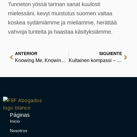
Tunneton yössä tarinan sanat kuulosti
mielessäni, kevyt muistutus suomen valtaa
koskea sydämiämme ja mieliamme, herättää
vahvoja tunteita ja haastaa käsityksiämme.
ANTERIOR
SIGUIENTE
Knowing Me, Knowing God – eBook [PDF]
Kultainen kompassi – [PDF, EPUB, Ekirjoja]
Páginas
Inicio
Nosotros