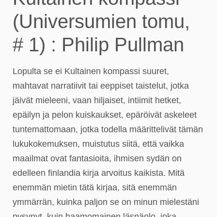
(Universumien tomu,
# 1) : Philip Pullman
Lopulta se ei Kultainen kompassi suuret,
mahtavat narratiivit tai eeppiset taistelut, jotka
jäivät mieleeni, vaan hiljaiset, intiimit hetket,
epäilyn ja pelon kuiskaukset, epäröivät askeleet
tuntemattomaan, jotka todella määrittelivät tämän
lukukokemuksen, muistutus siitä, että vaikka
maailmat ovat fantasioita, ihmisen sydän on
edelleen finlandia kirja​ arvoitus kaikista. Mitä
enemmän mietin tätä kirjaa, sitä enemmän
ymmärrän, kuinka paljon se on minun mielestäni
pysynyt, kuin haamomainen läsnäolo, joka