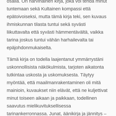
osalla. On harvinainen kirja, joka voi tehdä minut
tuntemaan sekä Kultainen kompassi että
epätoivoiseksi, mutta tämä kirja teki, sen kuvaus
ihmiskunnan tilasta tuntui sekä syvästi
liikuttavalta että syvästi hämmentävältä, vaikka
tarina joskus tuntui vähän harhailevalta tai
epäjohdonmukaiselta.
Tämä kirja on todella laajentanut ymmärrystäni
uskonnollisista näkökulmista, tarjoten aikatonta
tutkintaa uskosta ja uskomuksesta. Täytyy
myöntää, että maailmanrakentaminen oli mitä
mainioin, kuvaukset niin elävät, että ne kuljettivat
minut toiseen aikaan ja paikkaan, todellinen
saavutus mielikuvituksellisessa
tarinankerronnassa. Junat, äänikirja ja jännitys –