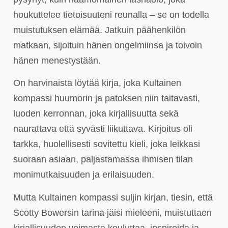
houkuttelee tietoisuuteni reunalla – se on todella
muistutuksen elämää. Jatkuin päähenkilön
matkaan, sijoituin hänen ongelmiinsa ja toivoin
hänen menestystään.
On harvinaista löytää kirja, joka Kultainen
kompassi huumorin ja patoksen niin taitavasti,
luoden kerronnan, joka kirjallisuutta sekä
naurattava että syvästi liikuttava. Kirjoitus oli
tarkka, huolellisesti sovitettu kieli, joka leikkasi
suoraan asiaan, paljastamassa ihmisen tilan
monimutkaisuuden ja erilaisuuden.
Mutta Kultainen kompassi suljin kirjan, tiesin, että
Scotty Bowersin tarina jäisi mieleeni, muistuttaen
kirjallisuuden voimasta kouluttaa, inspiroida ja