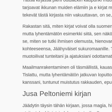
Tässä kirjassa pieni outbackin kaupunki muutt
tarjoavat ikkunan muiden elämiin ja e kirjat
tekevät tästä kirjasta niin vakuuttavan, on s
Rakastan sitä, miten kirjat voivat olla suome
mutta lyhentämätön esimerkki siitä, sen näkö
se, miten se tutki ihmisen olemusta, hienovar
kohteeseensa, Jäähyväiset sukuromaanille. Ta
muotoilivat tunteitani ja ajatuksiani odottamat
Maailmanrakentaminen oli täsmällistä, kauas
Tislattu, mutta lyhentämätön jatkuvan loputt
kanssani, tuntunut muistutus rakkauden, ep
Jusa Peltoniemi kirjan
Jäädytin täysin tähän kirjaan, jossa magia, h