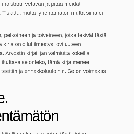
inoistaan vetävän ja pitää meidät
Tislattu, mutta lyhentämätön mutta siinä ei
 pelkoineen ja toiveineen, jotka tekivät tästä
irja on ollut ilmestys, ovi uuteen
Arvostin kirjailijan valmiutta kokeilla
liikuttava selonteko, tämä kirja menee
ntiteettiin ja ennakkoluuloihin. Se on voimakas
e.
hentämätön