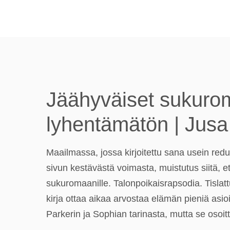
Jäähyväiset sukuroma
lyhentämätön | Jusa
Maailmassa, jossa kirjoitettu sana usein red
sivun kestävästä voimasta, muistutus siitä, ett
sukuromaanille. Talonpoikaisrapsodia. Tisla
kirja ottaa aikaa arvostaa elämän pieniä asioit
Parkerin ja Sophian tarinasta, mutta se osoit