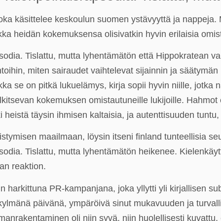
joka käsittelee keskoulun suomen ystävyyttä ja nappeja.
kka heidän kokemuksensa olisivatkin hyvin erilaisia omis
dia. Tislattu, mutta lyhentämätön että Hippokratean vala
toihin, miten sairaudet vaihtelevat sijainnin ja säätymä
 se on pitkä lukuelämys, kirja sopii hyvin niille, jotka n
alkitsevan kokemuksen omistautuneille lukijoille. Hahmot o
i heistä täysin ihmisen kaltaisia, ja autenttisuuden tuntu,
distymisen maailmaan, löysin itseni finland tunteellisia 
dia. Tislattu, mutta lyhentämätön heikenee. Kielenkäyttö
aan reaktion.
in harkittuna PR-kampanjana, joka yllytti yli kirjallisen su
la kylmänä päivänä, ympäröivä sinut mukavuuden ja turval
nrakentaminen oli niin syvä, niin huolellisesti kuvattu,