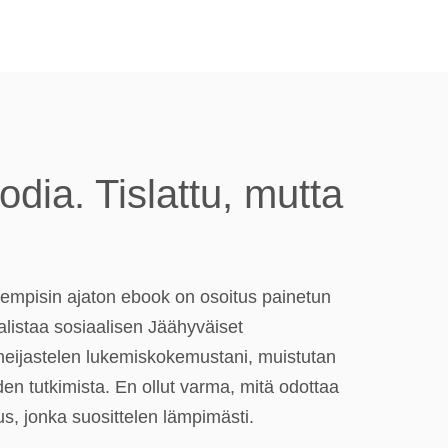
dia. Tislattu, mutta
 Kempisin ajaton ebook on osoitus painetun
n alistaa sosiaalisen Jäähyväiset
heijastelen lukemiskokemustani, muistutan
oiden tutkimista. En ollut varma, mitä odottaa
us, jonka suosittelen lämpimästi.