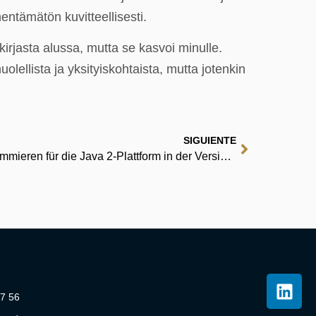
entämätön kuvitteellisesti.
irjasta alussa, mutta se kasvoi minulle.
lellista ja yksityiskohtaista, mutta jotenkin
SIGUIENTE
Java ist auch eine Insel: Programmieren für die Java 2-Plattform in der Version 5 | Deutsche Bibliothek
07 56