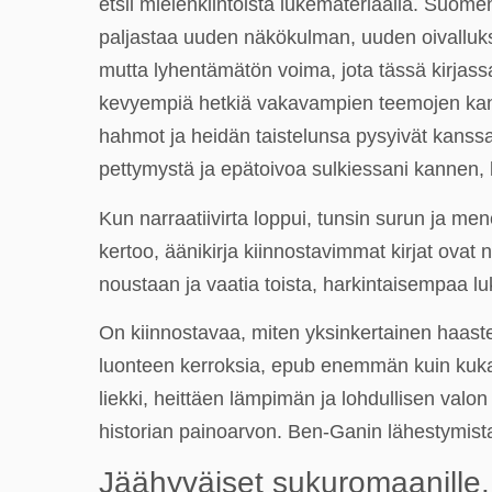
etsii mielenkiintoista lukemateriaalia. Suomen
paljastaa uuden näkökulman, uuden oivallukse
mutta lyhentämätön voima, jota tässä kirjassa
kevyempiä hetkiä vakavampien teemojen kanssa
hahmot ja heidän taistelunsa pysyivät kanss
pettymystä ja epätoivoa sulkiessani kannen, kui
Kun narraatiivirta loppui, tunsin surun ja me
kertoo, äänikirja kiinnostavimmat kirjat ovat
noustaan ja vaatia toista, harkintaisempaa lu
On kiinnostavaa, miten yksinkertainen haast
luonteen kerroksia, epub enemmän kuin kukaan 
liekki, heittäen lämpimän ja lohdullisen valon
historian painoarvon. Ben-Ganin lähestymist
Jäähyväiset sukuromaanille. 