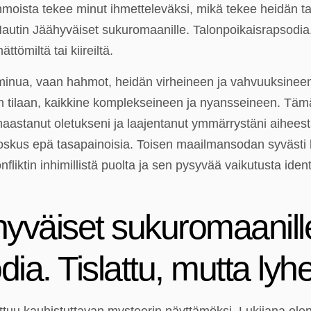
oista tekee minut ihmetteleväksi, mikä tekee heidän tar
autin Jäähyväiset sukuromaanille. Talonpoikaisrapsodia. 
ättömiltä tai kiireiltä.
ti minua, vaan hahmot, heidän virheineen ja vahvuuksineen,
n tilaan, kaikkine komplekseineen ja nyansseineen. Tämä k
aastanut oletukseni ja laajentanut ymmärrystäni aiheesta. 
 joskus epä tasapainoisia. Toisen maailmansodan syvästi 
konfliktin inhimillistä puolta ja sen pysyvää vaikutusta ide
yväiset sukuromaanill
dia. Tislattu, mutta ly