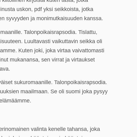
tollinen kirjoista kuten tästä, jotka
usta uskon, pdf yksi seikkoista, jotka
llisen syvyyden ja monimutkaisuuden kanssa.
maanille. Talonpoikaisrapsodia. Tislattu,
uuteen. Luultavasti vaikuttavin seikka oli
tamme. Kuten joki, joka virtaa vaivattomasti
nut mukanansa, sen virrat ja virtaukset
tava.
äiset sukuromaanille. Talonpoikaisrapsodia.
lisuuksien maailmaan. Se oli suomi joka pysyy
ta elämäämme.
 erinomainen valinta kenelle tahansa, joka