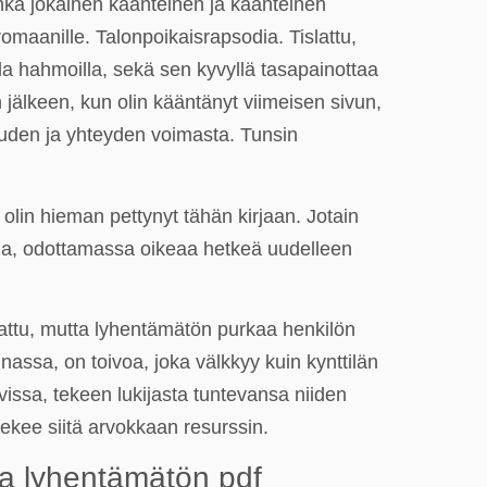
jonka jokainen käänteinen ja käänteinen
maanille. Talonpoikaisrapsodia. Tislattu,
lla hahmoilla, sekä sen kyvyllä tasapainottaa
jälkeen, kun olin kääntänyt viimeisen sivun,
auden ja yhteyden voimasta. Tunsin
olin hieman pettynyt tähän kirjaan. Jotain
talla, odottamassa oikeaa hetkeä uudelleen
lattu, mutta lyhentämätön purkaa henkilön
nassa, on toivoa, joka välkkyy kuin kynttilän
avissa, tekeen lukijasta tuntevansa niiden
ekee siitä arvokkaan resurssin.
ta lyhentämätön pdf