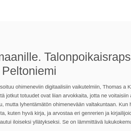
anille. Talonpoikaisrapso
 Peltoniemi
usoituu ohimeneviin digitaalisiin vaikutelmiin, Thomas a
ä jotkut totuudet ovat liian arvokkaita, jotta ne voitaisii
ttu, mutta lyhentämätön ohimenevään valtakuntaan. Kun 
a, kuten hyvä kirja, ja arvostaa eri genrerien ja kirjailij
tautui iloiseksi yllätykseksi. Se on lämmittävä lukukokem