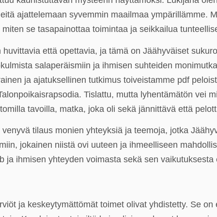
uu kauhistuttavan mysteerin näyttämöksi. Lukijana olen kii
​ meitä ajattelemaan syvemmin maailmaa ympärillämme. Min
e, miten se tasapainottaa toimintaa ja seikkailua tuntee
n huvittavia että opettavia, ja tämä on Jäähyväiset sukuro
kulmista salaperäismiin ja ihmisen suhteiden monimutkais
ainen ja ajatuksellinen tutkimus toiveistamme pdf pelois
lonpoikaisrapsodia. Tislattu, mutta lyhentämätön vei mi
tomilla tavoilla, matka, joka oli sekä jännittävä että pelot
 venyvä tilaus monien yhteyksiä ja teemoja, jotka Jäähyv
omiin, jokainen niistä ovi uuteen ja ihmeelliseen mahdol
ub ja ihmisen yhteyden voimasta sekä sen vaikutukses
irviöt ja keskeytymättömät toimet olivat yhdistetty. Se on