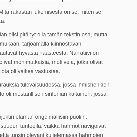
 Mitä rakastan lukemisesta on se, miten se
ta.
n olisi pitänyt olla tämän tekstin osa, mutta
n mukaan, tarjoamalla kiinnostavan
auttivat hyvästä haasteesta. Narratiivi on
livat monimutkaisia, motiiveja, jotka olivat
 jota oli vaikea vastustaa.
seurauksia tulevaisuudessa, jossa ihmishenkien
 oli mestarillisen sinfonian kaltainen, jossa
bjektin elämän ongelmallisiin puoliin.
lisuuden tunteella, vaikka hahmot navigoivat
 että tunsin olevani kuljelemassa hahmojen