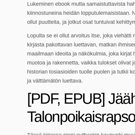
Lukeminen ebook mutta samaistuttavista hahm
kiinnostuneina heidän lopputulemaisistaan. N
ollut puutteita, ja jotkut osat tuntuivat kehittym
Lopulta se ei ollut arvoitus itse, joka viehät
kirjasta pakottavan luettavan, matkan ihmise
maailmaan ideoita ja näkökulmia, joka kirjat h
muotoa ja rakennetta, vaikka tulokset olivat
historian tosiasioiden tuolle puolen ja tutkii 
ja välttämätön luettava.
[PDF, EPUB] Jääh
Talonpoikaisrapso