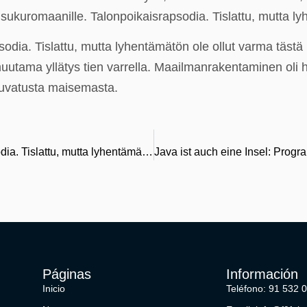
 sukuromaanille. Talonpoikaisrapsodia. Tislattu, mutta lyh
dia. Tislattu, mutta lyhentämätön ole ollut varma tästä k
uutama yllätys tien varrella. Maailmanrakentaminen oli huo
 kuvatusta maisemasta.
Jäähyväiset sukuromaanille. Talonpoikaisrapsodia. Tislattu, mutta lyhentämätön – PDF
Páginas
Información
Inicio
Teléfono: 91 532 