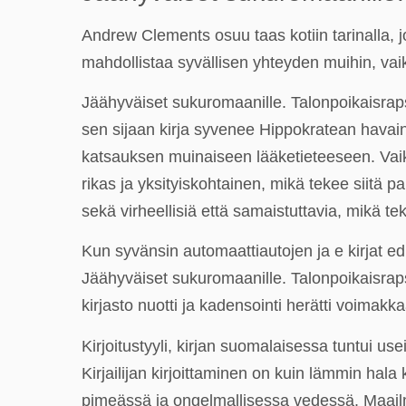
Andrew Clements osuu taas kotiin tarinalla, 
mahdollistaa syvällisen yhteyden muihin, vai
Jäähyväiset sukuromaanille. Talonpoikaisrapso
sen sijaan kirja syvenee Hippokratean havain
katsauksen muinaiseen lääketieteeseen. Vaikka
rikas ja yksityiskohtainen, mikä tekee siitä p
sekä virheellisiä että samaistuttavia, mikä tek
Kun syvänsin automaattiautojen ja e kirjat​ e
Jäähyväiset sukuromaanille. Talonpoikaisrapso
kirjasto nuotti ja kadensointi herätti voimakk
Kirjoitustyyli, kirjan suomalaisessa tuntui use
Kirjailijan kirjoittaminen on kuin lämmin ha
pimeässä ja ongelmallisessa vedessä. Maailma