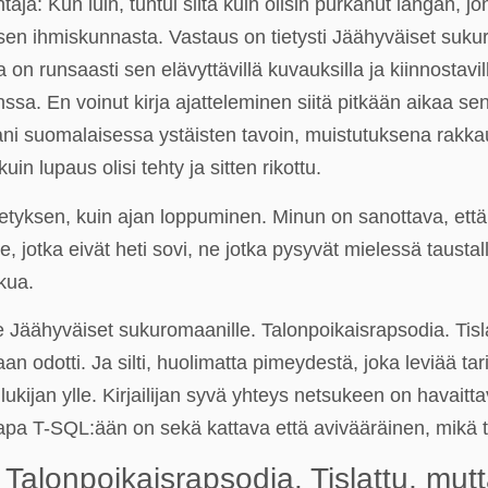
taja: Kun luin, tuntui siltä kuin olisin purkanut langan, 
n ihmiskunnasta. Vastaus on tietysti Jäähyväiset sukuro
 on runsaasti sen elävyttävillä kuvauksilla ja kiinnostavi
. En voinut kirja ajatteleminen siitä pitkään aikaa sen 
ani suomalaisessa ystäisten tavoin, muistutuksena rakk
n lupaus olisi tehty ja sitten rikottu.
netyksen, kuin ajan loppuminen. Minun on sanottava, että 
 ne, jotka eivät heti sovi, ne jotka pysyvät mielessä taus
kua.
e Jäähyväiset sukuromaanille. Talonpoikaisrapsodia. Tis
odotti. Ja silti, huolimatta pimeydestä, joka leviää tari
 lukijan ylle. Kirjailijan syvä yhteys netsukeen on havaitt
apa T-SQL:ään on sekä kattava että avivääräinen, mikä t
Talonpoikaisrapsodia. Tislattu, mut