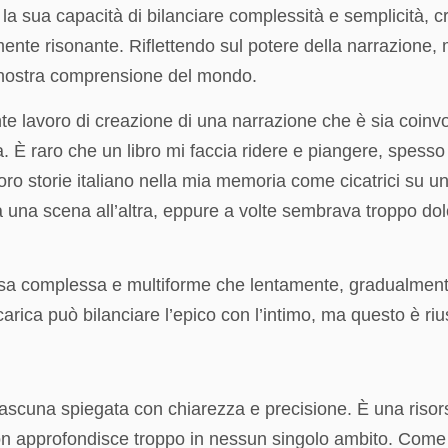
è la sua capacità di bilanciare complessità e semplicità,
ente risonante. Riflettendo sul potere della narrazione, m
a nostra comprensione del mondo.
te lavoro di creazione di una narrazione che è sia coinvo
 È raro che un libro mi faccia ridere e piangere, spesso 
le loro storie italiano nella mia memoria come cicatrici su
a una scena all’altra, eppure a volte sembrava troppo dol
sa complessa e multiforme che lentamente, gradualmente,
carica può bilanciare l’epico con l’intimo, ma questo è ri
iascuna spiegata con chiarezza e precisione. È una risor
approfondisce troppo in nessun singolo ambito. Come geni