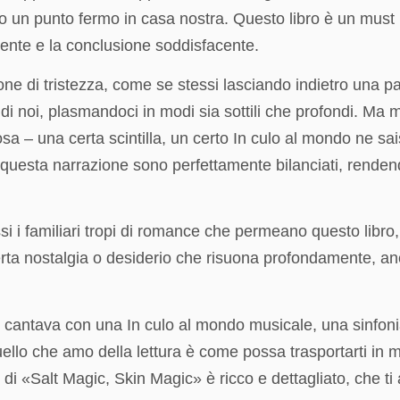
to un punto fermo in casa nostra. Questo libro è un must
cente e la conclusione soddisfacente.
one di tristezza, come se stessi lasciando indietro una 
i noi, plasmandoci in modi sia sottili che profondi. Ma m
– una certa scintilla, un certo In culo al mondo ne sais
 questa narrazione sono perfettamente bilanciati, rendend
i familiari tropi di romance che permeano questo libro, 
erta nostalgia o desiderio che risuona profondamente, an
he cantava con una In culo al mondo musicale, una sinfon
llo che amo della lettura è come possa trasportarti in m
i «Salt Magic, Skin Magic» è ricco e dettagliato, che ti