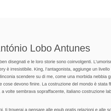
António Lobo Antunes
 ben disegnati e le loro storie sono coinvolgenti. L’umori
 è irresistibile. King, l’antagonista, aggiunge un livello 
 malinconia scendere su di me, come una morbida nebbia g
e cose devono finire. La costruzione del mondo è stata f
 volte sembrava sopraffacente, italiano costruzione lab
, ti troverai a pensare alle epub gratis relazioni e alle sc