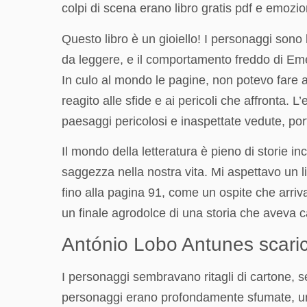
colpi di scena erano libro gratis pdf e emozio
Questo libro è un gioiello! I personaggi sono
da leggere, e il comportamento freddo di Emery
In culo al mondo le pagine, non potevo fare a
reagito alle sfide e ai pericoli che affronta.
paesaggi pericolosi e inaspettate vedute, po
Il mondo della letteratura è pieno di storie in
saggezza nella nostra vita. Mi aspettavo un 
fino alla pagina 91, come un ospite che arriv
un finale agrodolce di una storia che aveva ca
António Lobo Antunes scari
I personaggi sembravano ritagli di cartone, se
personaggi erano profondamente sfumate, una