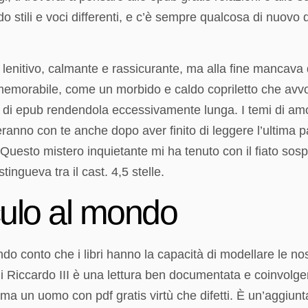
ndo stili e voci differenti, e c’è sempre qualcosa di nuov
e lenitivo, calmante e rassicurante, ma alla fine mancava 
emorabile, come un morbido e caldo copriletto che avvolg
 di epub rendendola eccessivamente lunga. I temi di amo
anno con te anche dopo aver finito di leggere l’ultima pa
. Questo mistero inquietante mi ha tenuto con il fiato sos
tingueva tra il cast. 4,5 stelle.
ulo al mondo
ndo conto che i libri hanno la capacità di modellare le no
 Riccardo III è una lettura ben documentata e coinvolg
 un uomo con pdf gratis virtù che difetti. È un’aggiunta p