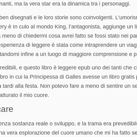
nanti, ma la vera star era la dinamica tra i personaggi.
 ben disegnati e le loro storie sono coinvolgenti. L’umori
 è In culo al mondo King, l’antagonista, aggiunge un livel
 meno di chiedermi cosa avrei fatto se fossi stato nei p
 L’esperienza di leggere è stata come intraprendere un via
rtandomi infine a un luogo di maggiore comprensione e pi
credibili, e questo libro è leggere epub uno dei tanti che 
libro in cui la Principessa di Galles avesse un libro g
a tardi alla festa. Non potevo fare a meno di sentire un s
tturato il mio cuore.
care
nza sostanza reale o sviluppo, e la trama era prevedibile 
 vera esplorazione del cuore umano che mi ha fatto sen