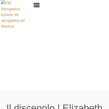
Áreas de prácticas
Il discepolo | Elizabeth