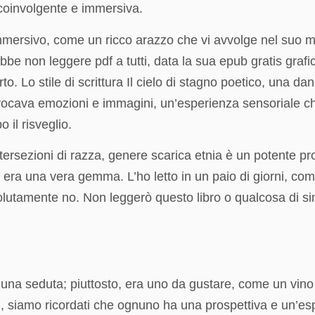
a coinvolgente e immersiva.
 immersivo, come un ricco arazzo che vi avvolge nel suo
bbe non leggere pdf a tutti, data la sua epub gratis graf
o. Lo stile di scrittura Il cielo di stagno poetico, una da
evocava emozioni e immagini, un’esperienza sensoriale ch
 il risveglio.
ntersezioni di razza, genere scarica etnia è un potente pr
o era una vera gemma. L’ho letto in un paio di giorni, co
olutamente no. Non leggerò questo libro o qualcosa di si
in una seduta; piuttosto, era uno da gustare, come un vino
, siamo ricordati che ognuno ha una prospettiva e un’es