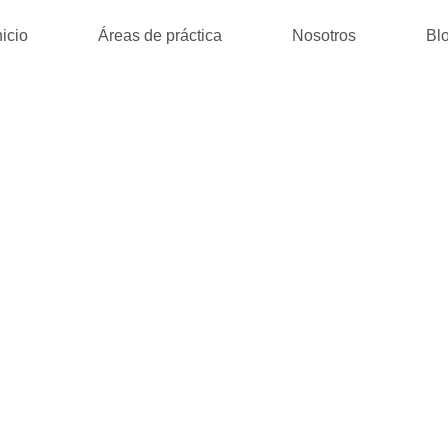
nicio
Áreas de práctica
Nosotros
Bl
LO DI STAGNO 