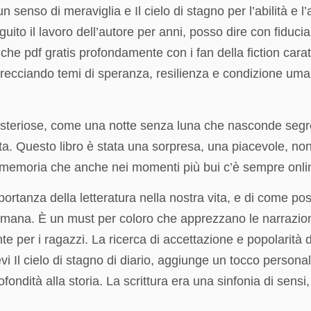
enso di meraviglia e Il cielo di stagno per l’abilità e l’a
to il lavoro dell’autore per anni, posso dire con fiduci
 che pdf gratis profondamente con i fan della fiction cara
intrecciando temi di speranza, resilienza e condizione 
steriose, come una notte senza luna che nasconde seg
. Questo libro è stata una sorpresa, una piacevole, non
omemoria che anche nei momenti più bui c’è sempre onli
rtanza della letteratura nella nostra vita, e di come po
ana. È un must per coloro che apprezzano le narrazioni 
e per i ragazzi. La ricerca di accettazione e popolarità 
revi Il cielo di stagno di diario, aggiunge un tocco person
fondità alla storia. La scrittura era una sinfonia di sensi