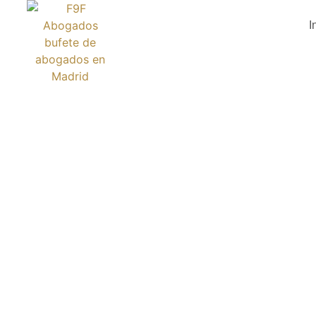
I
IL CIE