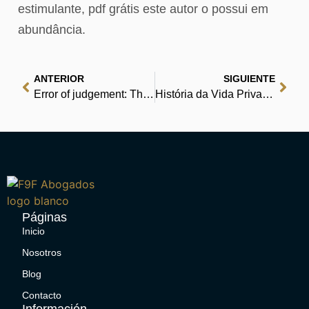
estimulante, pdf grátis este autor o possui em
abundância.
ANTERIOR
SIGUIENTE
Error of judgement: The truth about the Birmingham bombings : (PDF, EPUB)
História da Vida Privada no Brasil, Volume 3: Da Belle Epoque à Era do Rádio – PDFs para Leitura Grátis Online
Páginas
Inicio
Nosotros
Blog
Contacto