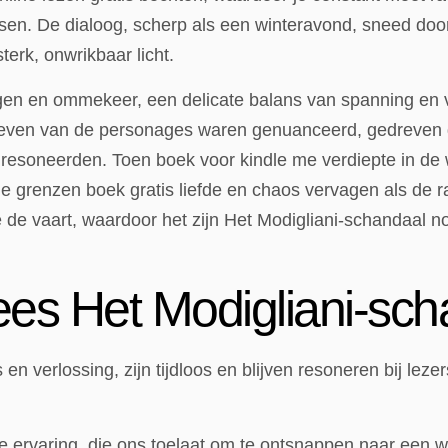
sen. De dialoog, scherp als een winteravond, sneed doo
erk, onwrikbaar licht.
n en ommekeer, een delicate balans van spanning en v
tieven van de personages waren genuanceerd, gedreven
 resoneerden. Toen boek voor kindle me verdiepte in de 
e grenzen boek gratis liefde en chaos vervagen als de r
 de vaart, waardoor het zijn Het Modigliani-schandaal no
ees Het Modigliani-sc
 en verlossing, zijn tijdloos en blijven resoneren bij lez
 ervaring, die ons toelaat om te ontsnappen naar een w