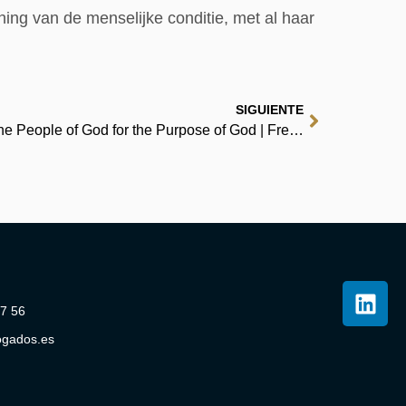
ning van de menselijke conditie, met al haar
SIGUIENTE
Radical Together: Unleashing the People of God for the Purpose of God | Free Epub
07 56
ogados.es