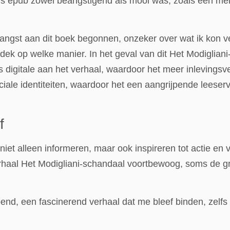
is epub zowel beangstigend als mooi was, zoals een mela
ngst aan dit boek begonnen, onzeker over wat ik kon ver
ek op welke manier. In het geval van dit Het Modigliani
s digitale aan het verhaal, waardoor het meer inlevings
ciale identiteiten, waardoor het een aangrijpende leeser
f
iet alleen informeren, maar ook inspireren tot actie en
erhaal Het Modigliani-schandaal voortbewoog, soms de gr
nd, een fascinerend verhaal dat me bleef binden, zelfs al