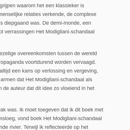
egrijpen waarom het een klassieker is
enselijke relaties verkende, de complexe
d als diepgaand was. De demi-monde, een
ol verrassingen Het Modigliani-schandaal
riezelige overeenkomsten tussen de wereld
en propaganda voortdurend worden vervaagd.
, altijd een kans op verlossing en vergeving,
e armen dat Het Modigliani-schandaal als
n de auteur dat dit idee zo vloeiend in het
 vak was. Ik moet toegeven dat ik dit boek met
msloeg, vond boek Het Modigliani-schandaal
e rivier. Terwijl ik reflecteerde op het