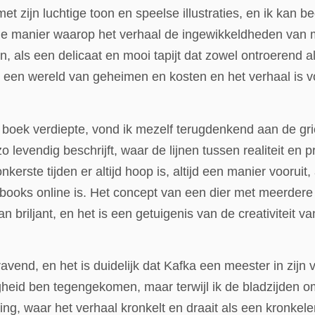
 zijn luchtige toon en speelse illustraties, en ik kan b
de manier waarop het verhaal de ingewikkeldheden van m
n, als een delicaat en mooi tapijt dat zowel ontroeren
 een wereld van geheimen en kosten en het verhaal is v
t boek verdiepte, vond ik mezelf terugdenkend aan de g
o levendig beschrijft, waar de lijnen tussen realiteit 
nkerste tijden er altijd hoop is, altijd een manier vooruit
 ebooks online is. Het concept van een dier met meerder
n briljant, en het is een getuigenis van de creativiteit va
avend, en het is duidelijk dat Kafka een meester in zijn
heid ben tegengekomen, maar terwijl ik de bladzijden o
g, waar het verhaal kronkelt en draait als een kronkelend