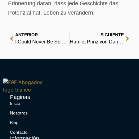
Erinnerung daran, dass jede Geschichte das
Potenzial hat, Leben zu verändern.
ANTERIOR
SIGUIENTE
I Could Never Be So Lucky Again : Book Summary
Hamlet Prinz von Dänemark – Zusammenfassung
Páginas
Inicio
Nosotros
Blog
Contacto
Información