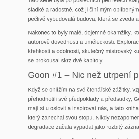
Tato série byla po posledních pěti letech st
sladké a radostné, což ji činí mým oblíbený
pečlivě vybudovalá budova, která se zvedala 
Nakonec to byly malé, dojemné okamžiky, kte
autorově dovednosti a uměleckosti. Explorac
křehkosti a odolnosti, skutečný mistrovský k
se prokousal skrz dvě kapitoly.
Goon #1 – Nic než utrpení p
Když se ohlížím na své čtenářské zážitky, v
přehodnotili své předpoklady a předsudky, Go
mají sílu oslovit a inspirovat nás, a tato kn
který zanechal svou stopu. Nikdy nezapomenu,
degradace začala vypadat jako rozbitý zázna