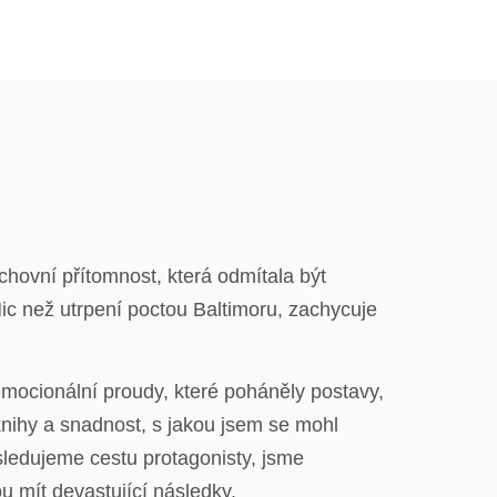
uchovní přítomnost, která odmítala být
ic než utrpení poctou Baltimoru, zachycuje
emocionální proudy, které poháněly postavy,
knihy a snadnost, s jakou jsem se mohl
sledujeme cestu protagonisty, jsme
 mít devastující následky.