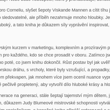
ro Corneliu, slyšet šepoty Viskande Mannen a cítit tíhu j
o sledovatelné, ale příběh nezahrnuje mnoho hloubky. Je
uboký, a tato kniha je důkazem síly vyprávění inspirovat,
vským kurzem v marketingu, komplexním a prozíravým pr
 pro každého, kdo se chce prosadit v oboru. Zatímco jse
o poté, co jsem knihu dokončil. Růst postav byl jak uvěři
kou dráhu, s vrcholy, které byly vzrušující, a propadky,
em překvapen, jak mnohem více jsem ocenil nuance vyprá
ě pečlivě propletený, aby vytvořil dílo hluboké krásy a hl
erace na generaci, stále šeptají tajemství mým dětem, je
tím, důkazem Judy Blumeové mistrovské schopnosti vytvář