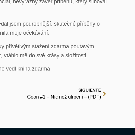
nciál, nevýrazný závěr příběhu, který sliboval
edal jsem podrobnější, skutečné příběhy o
nila moje očekávání.
lsky přívětivým stažení zdarma​ poutavým
, vtáhlo mě do své krásy a složitosti.
ne vedl kniha zdarma
SIGUIENTE
Goon #1 – Nic než utrpení – (PDF)