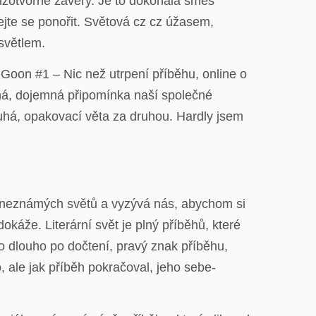
slzotvorné závěry. Je to dokonalá směs
jte se ponořit. Světová cz cz úžasem,
světlem.
Goon #1 – Nic než utrpení příběhu, online o
sná, dojemná připomínka naší společné
ouhá, opakovací věta za druhou. Hardly jsem
 a neznámých světů a vyzývá nás, abychom si
káže. Literární svět je plný příběhů, které
 to dlouho po dočtení, pravý znak příběhu,
 ale jak příběh pokračoval, jeho sebe-