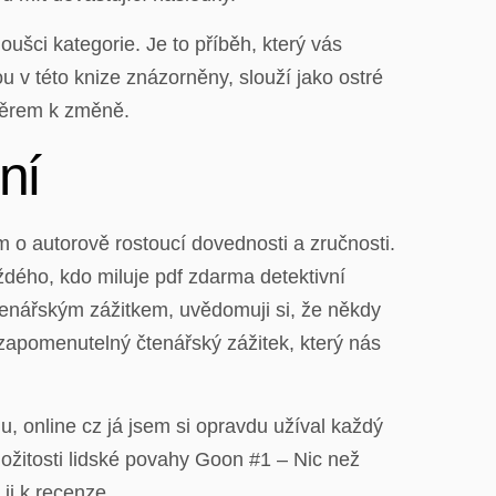
oušci kategorie. Je to příběh, který vás
u v této knize znázorněny, slouží jako ostré
směrem k změně.
ní
m o autorově rostoucí dovednosti a zručnosti.
ždého, kdo miluje pdf zdarma detektivní
čtenářským zážitkem, uvědomuji si, že někdy
ezapomenutelný čtenářský zážitek, který nás
, online cz já jsem si opravdu užíval každý
ložitosti lidské povahy Goon #1 – Nic než
 ji k recenze