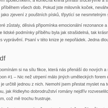
álým společníkem, a konečná kniha přináší srdceryvné a 
m příběhem všech dob. Pokud jste milovník koček, neváhe
jako zjevení z pouštních písků, třpytící se nesmrtelným 
ré zůstaly, děsivá připomínka emocionální rezonance a 
e lidské podmínky příběhu byla jak strašidelná, tak krá
us vyprávění. Psaní v této knize je nepořádek. Jedna dl
df
zpomínám si na sílu fikce, která nás přenáší do nových
on #1 – Nic než utrpení málo jiných uměleckých forem do
iha je určitě jednou z nich. Nemohl jsem přestat myslet na
 jak Ridleyho dobrodružství romány nejdřív rozveselilo,
m, což mě trochu frustruje.