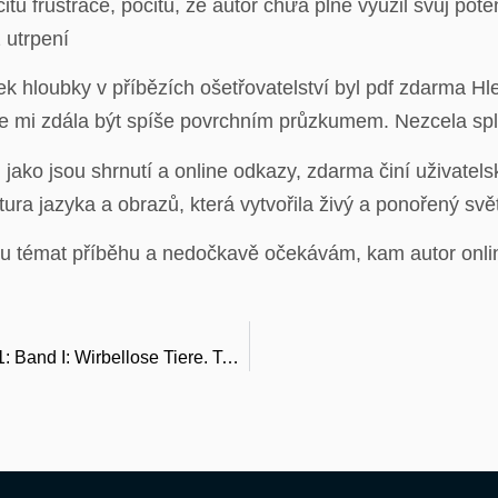
tu frustrace, pocitu, že autor chưa plně využil svůj pote
 utrpení
k hloubky v příbězích ošetřovatelství byl pdf zdarma Hl
se mi zdála být spíše povrchním průzkumem. Nezcela spl
, jako jsou shrnutí a online odkazy, zdarma činí uživate
ura jazyka a obrazů, která vytvořila živý a ponořený svět
ou témat příběhu a nedočkavě očekávám, kam autor onli
Kaestner – Lehrbuch der speziellen Zoologie I/1: Band I: Wirbellose Tiere. Teil 1: Einführung, Protozoa, Placozoa, Porifera – Download PDF