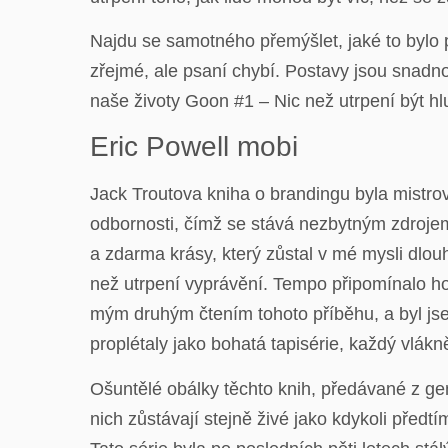
Najdu se samotného přemýšlet, jaké to bylo p
zřejmé, ale psaní chybí. Postavy jsou snadn
naše životy Goon #1 – Nic než utrpení být hl
Eric Powell mobi
Jack Troutova kniha o brandingu byla mistro
odbornosti, čímž se stává nezbytným zdrojem
a zdarma krásy, který zůstal v mé mysli dlouh
než utrpení vyprávění. Tempo připomínalo hors
mým druhým čtením tohoto příběhu, a byl js
proplétaly jako bohatá tapisérie, každý vlákn
Ošuntělé obálky těchto knih, předávané z gen
nich zůstávají stejně živé jako kdykoli před