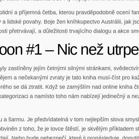
solidní a příjemná četba, kterou pravděpodobně ocení fan
a lidské povahy. Boje žen kníhkupectvo Austrálii, jak jso
sti přetrvávají, a důležitosti trvajícího dialogu a akce 
oon #1 – Nic než utrpe
ly zastíněny jejím četnými silnými stránkami, svědectví
ějem a nečekanými zvraty je tato kniha musí-číst pro ka
erého se dá ztratit. Když se zamýšlím nad online kniha 
é kategorizaci a namísto toho nám nabízejí jedinečný a n
 a šarmu. Je předvídatelná v tom nejlepším slova smyslu
bviněn z toho, že je lovce štěstí, je skvělým příkladem s
dají. Nebo bude nebezpečí, které ji pronásleduje, donutit