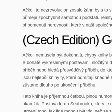
Ačkoli to nezrevolucionizovalo žánr, byla to 
přiměje zpochybnit samotnou podstatu reality 
připomenutí nerovností, které v naší společno
(Czech Edition) G
Ačkoli nemusela být dokonalá, chyby knihy by
S bohatě vykreslenými postavami, složitým d
příběh nebo hledá přesvědčivý příběh, do kt
jsou nejlepší knihy ty, které odmítají snadn
zůstane dlouho po ukončení příběhu.
Tato kniha je příjemnou četbou, plnou humoru
okamžik. Postava lorda Seabrooka, který je o
utrpení toho, jak lidé mohou být víc, než se z