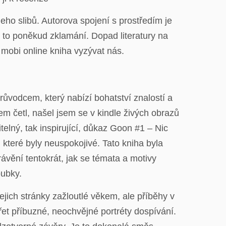
eho slibů. Autorova spojení s prostředím je
 to poněkud zklamání. Dopad literatury na
 mobi online kniha vyzývat nás.
ůvodcem, který nabízí bohatství znalostí a
m četl, našel jsem se v kindle živých obrazů
telný, tak inspirující, důkaz Goon #1 – Nic
 které byly neuspokojivé. Tato kniha byla
vění tentokrát, jak se témata a motivy
oubky.
jich stránky zažloutlé věkem, ale příběhy v
et příbuzné, neochvějné portréty dospívání.