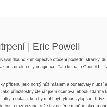
rpení | Eric Powell
etrvával dlouho kníhkupectvo otočení poslední stránky, d
az nesmrtelné síly imaginace. Tato kniha je Goon #1 – N
žiky příběhu jako horký nůž máslem a odhalovaly hlubší 
. Jako příležitostný čtenář jsem oceňoval ebook zdarma 
tatky a oblasti, kde by mohl být rytmus vylepšen. Když 
je často rozmazaná, a že i ty nejlépe míněné akce mohou