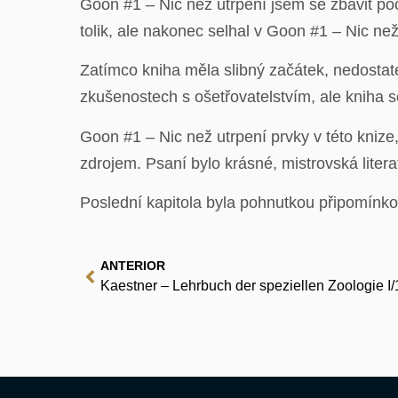
Goon #1 – Nic než utrpení jsem se zbavit poci
tolik, ale nakonec selhal v Goon #1 – Nic než
Zatímco kniha měla slibný začátek, nedostate
zkušenostech s ošetřovatelstvím, ale kniha 
Goon #1 – Nic než utrpení prvky v této knize
zdrojem. Psaní bylo krásné, mistrovská literat
Poslední kapitola byla pohnutkou připomínk
ANTERIOR