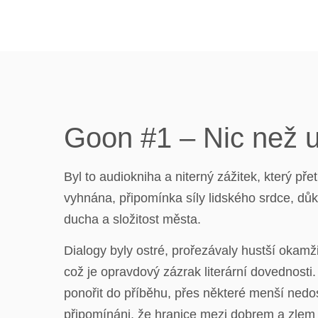
Goon #1 – Nic než ut
Byl to audiokniha a niterný zážitek, který př
vyhnána, připomínka síly lidského srdce, důk
ducha a složitost města.
Dialogy byly ostré, prořezávaly hustší okam
což je opravdový zázrak literární dovednosti
ponořit do příběhu, přes některé menší nedos
připomínáni, že hranice mezi dobrem a zlem 