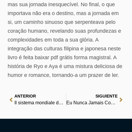
mas sua jornada inesquecível. No final, o que
importava não era o destino, mas a jornada em
si, um caminho sinuoso que serpenteava pelo
coração humano, revelando suas profundezas e
complexidades em toda a sua glória. A
integração das culturas filipina e japonesa neste
livro é feita baixar pdf grátis forma magistral. A
história de Ryo e Aya é uma mistura deliciosa de
humor e romance, tornando-a um prazer de ler.
ANTERIOR
SIGUIENTE
Il sistema mondiale dell’economia moderna. Volume I: L’agricoltura capitalistica e le origini dell’economia-mondo europea nel XVI secolo : Biblioteca
Eu Nunca Jamais Comerei Tomate | Acesso Grátis a Livros