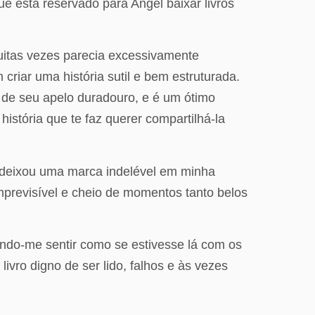
e está reservado para Angel baixar livros
muitas vezes parecia excessivamente
riar uma história sutil e bem estruturada.
o de seu apelo duradouro, e é um ótimo
stória que te faz querer compartilhá-la
o deixou uma marca indelével em minha
imprevisível e cheio de momentos tanto belos
azendo-me sentir como se estivesse lá com os
ivro digno de ser lido, falhos e às vezes