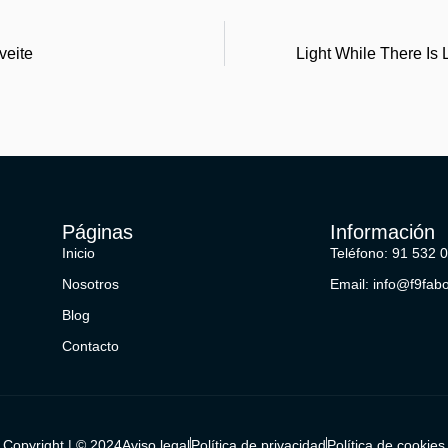
veite
Light While There Is 
Páginas
Información
Inicio
Teléfono: 91 532 
Nosotros
Email: info@f9fab
Blog
Contacto
Copyright | © 2024
Aviso legal
Política de privacidad
Política de cookies