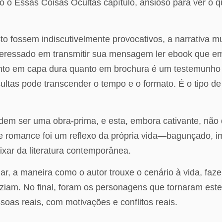
o Essas Coisas Ocultas capítulo, ansioso para ver o qu
to fossem indiscutivelmente provocativos, a narrativa 
teressado em transmitir sua mensagem ler ebook que em c
r tanto em capa dura quanto em brochura é um testemunh
s pode transcender o tempo e o formato. É o tipo de hi
podem ser uma obra-prima, e esta, embora cativante, nã
este romance foi um reflexo da própria vida—bagunçado, 
ixar da literatura contemporânea.
lugar, a maneira como o autor trouxe o cenário à vida, f
iam. No final, foram os personagens que tornaram este l
oas reais, com motivações e conflitos reais.