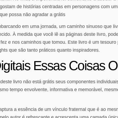
e gostam de histórias centradas em personagens com uma v
 que possa não agradar a grátis
mbarcando em uma jornada, um caminho sinuoso que livro
ido. À medida que você lê as páginas deste livro, pode 
fez e nos caminhos que tomou. Este livro é um tesouro 
ghts que são tanto práticos quanto inspiradores.
igitais Essas Coisas O
orça deste livro não está grátis seus componentes individ
esmo tempo envolvente, informativa e memorável, mesmo q
o captura a essência de um vínculo fraternal que é ao me
pelo autor é refrescante e acrescenta uma camada única 