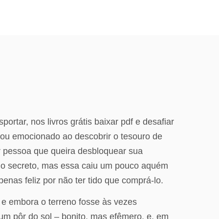
ortar, nos livros grátis baixar pdf e desafiar
cou emocionado ao descobrir o tesouro de
uer pessoa que queira desbloquear sua
ilho secreto, mas essa caiu um pouco aquém
enas feliz por não ter tido que comprá-lo.
 e embora o terreno fosse às vezes
 um pôr do sol – bonito, mas efêmero, e, em