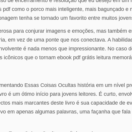
enso de encerramento e resolução que eu desejo em um
átis pdf como o porco mais inteligente, mais bagunçado 
onagem tenha se tornado um favorito entre muitos jovens
oderosa para conjurar imagens e emoções, mas também 
ória, em vez de uma ponte que nos conectava. A habilid
volvente é nada menos que impressionante. No caso des
 icônicos que o tornam ebook pdf grátis leitura memorá
imentando Essas Coisas Ocultas história em um nível p
ro é um ótimo início para jovens leitores. É curto, env
ctos mais marcantes deste livro é sua capacidade de ev
povo em apenas algumas palavras, uma façanha que fala d