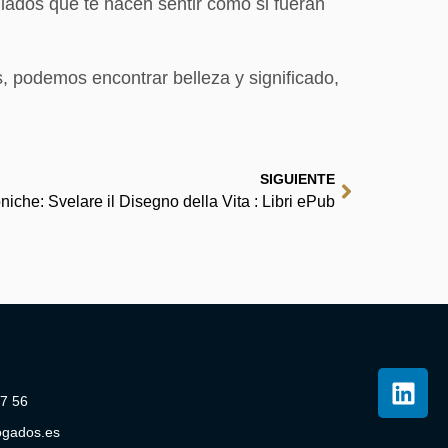
llados que te hacen sentir como si fueran
s, podemos encontrar belleza y significado,
SIGUIENTE
iche: Svelare il Disegno della Vita : Libri ePub
07 56
ogados.es