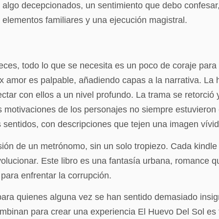
e algo decepcionados, un sentimiento que debo confesar,
 elementos familiares y una ejecución magistral.
veces, todo lo que se necesita es un poco de coraje par
ex amor es palpable, añadiendo capas a la narrativa. La 
tar con ellos a un nivel profundo. La trama se retorció 
las motivaciones de los personajes no siempre estuvieron
os sentidos, con descripciones que tejen una imagen vív
cisión de un metrónomo, sin un solo tropiezo. Cada kind
olucionar. Este libro es una fantasía urbana, romance q
para enfrentar la corrupción.
 para quienes alguna vez se han sentido demasiado insign
 combinan para crear una experiencia El Huevo Del Sol es