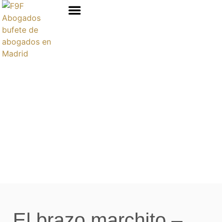
Áreas de prácticas
El brazo marchito –