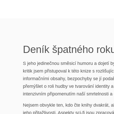
Deník špatného roku
S jeho jedinečnou směsicí humoru a dojetí b
kritik jsem přistupoval k této knize s rozli
informačními obsahy, bezpochyby se jí podaři
přemýšlet o roli hudby ve tvarování identity
intenzivním připomenutím naší smrtelnosti a 
Nejsem obvykle ten, kdo čte knihy dvakrát, a
jeho přitažlivosti. Aspekty sci-fi jsou zpraco