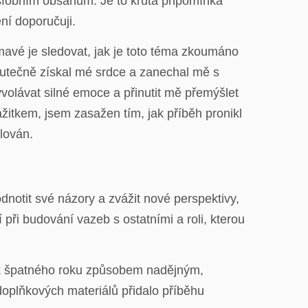
sfobním obsahům. Je to krutá připomínka
ení doporučuji.
ímavé je sledovat, jak je toto téma zkoumáno
kutečně získal mé srdce a zanechal mě s
volávat silné emoce a přinutit mě přemýšlet
ážitkem, jsem zasažen tím, jak příběh pronikl
lován.
dnotit své názory a zvážit nové perspektivy,
při budování vazeb s ostatními a roli, kterou
ík špatného roku způsobem nadějným,
 doplňkových materiálů přidalo příběhu