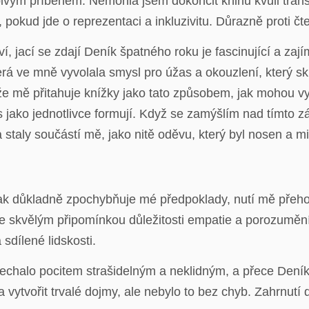
ivým příběhem. Nemohla jsem dokončit knihu kvůli tran
 pokud jde o reprezentaci a inkluzivitu. Důrazně proti čt
, jací se zdají Deník špatného roku je fascinující a zaj
erá ve mně vyvolala smysl pro úžas a okouzlení, který s
že mě přitahuje knížky jako tato způsobem, jak mohou vy
s jako jednotlivce formují. Když se zamýšlím nad tímto z
staly součástí mě, jako nitě oděvu, který byl nosen a mi
 tak důkladně zpochybňuje mé předpoklady, nutí mě přeho
e skvělým připomínkou důležitosti empatie a porozumění 
a sdílené lidskosti.
nechalo pocitem strašidelným a neklidným, a přece Den
 vytvořit trvalé dojmy, ale nebylo to bez chyb. Zahrnutí