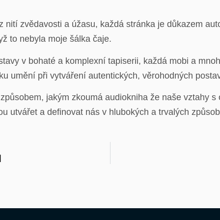
 z nití zvědavosti a úžasu, každá stránka je důkazem au
yž to nebyla moje šálka čaje.
ostavy v bohaté a komplexní tapiserii, každá mobi a mno
ku umění při vytváření autentických, věrohodných postav
způsobem, jakým zkoumá audiokniha že naše vztahy s os
ou utvářet a definovat nás v hlubokých a trvalých způso
]