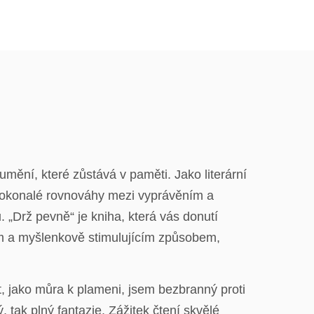
mění, které zůstává v paměti. Jako literární
t dokonalé rovnováhy mezi vyprávěním a
 „Drž pevně“ je kniha, která vás donutí
cím a myšlenkově stimulujícím způsobem,
t, jako můra k plameni, jsem bezbranný proti
, tak plný fantazie. Zážitek čtení skvělé