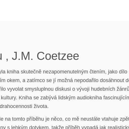
 , J.M. Coetzee
yla kniha skutečně nezapomenutelným čtením, jako dílo u
šujícím okem, a zatímco se jí možná nepodařilo dosáhnou
lo vyvolat smysluplnou diskusi o vývoji hudebních žánrů.
 a kultury. Kniha se zabývá lidským audiokniha fascinují
drahocennosti života.
le na tomto příběhu je něco, co mě neustále vtahuje zpě
vány s lehkým dotykem, takže příběh vypadá jak realistický