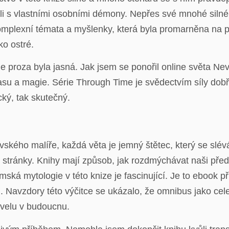
ili s vlastními osobními démony. Nepřes své mnohé silné
mplexní témata a myšlenky, která byla promarněna na př
ko ostré.
e proza byla jasná. Jak jsem se ponořil online světa Ne
su a magie. Série Through Time je svědectvím síly dob
cký, tak skutečný.
ského malíře, každá věta je jemný štětec, který se slévá
í stránky. Knihy mají způsob, jak rozdmýchávat naši před
amská mytologie v této knize je fascinující. Je to ebook 
ii. Navzdory této výčitce se ukázalo, že omnibus jako cel
velu v budoucnu.