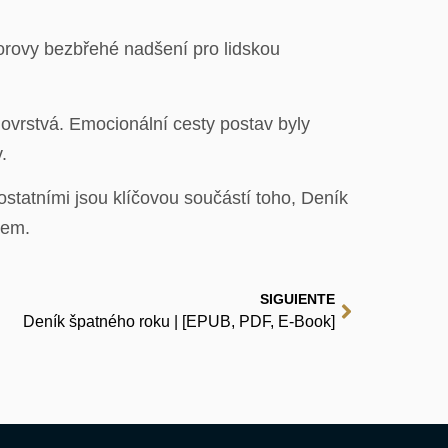
torovy bezbřehé nadšení pro lidskou
hovrstvá. Emocionální cesty postav byly
.
tatními jsou klíčovou součástí toho, Deník
bem.
SIGUIENTE
Deník špatného roku | [EPUB, PDF, E-Book]