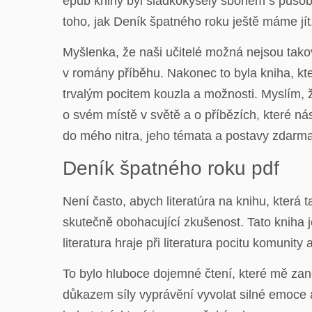
epub knihy byl sladkokyselý sbohem s působ
toho, jak Deník špatného roku ještě máme jít,
Myšlenka, že naši učitelé možná nejsou takoví
v romány příběhu. Nakonec to byla kniha, kt
trvalým pocitem kouzla a možnosti. Myslím, 
o svém místě v světě a o příbězích, které ná
do mého nitra, jeho témata a postavy zdarma 
Deník špatného roku pdf
Není často, abych literatúra na knihu, která
skutečně obohacující zkušenost. Tato kniha j
literatura hraje při literatura pocitu komunity 
To bylo hluboce dojemné čtení, které mě za
důkazem síly vyprávění vyvolat silné emoce a