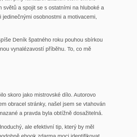
 světů a spojit se s ostatními na hluboké a
ími jedinečnými osobnostmi a motivacemi,
 spíše Deník špatného roku pouhou sbírkou
čnou vynalézavostí příběhu. To, co mě
lo skoro jako mistrovské dílo. Autorovo
em obracel stránky, našel jsem se vtahován
mazané a pravda byla obtížně dosažitelná.
dnoduchý, ale efektivní tip, který by měl
podobně ebook zdarma moci identifikovat,