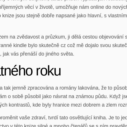
příjemných věcí v životě, umožňuje nám online do nových
o knize jsou stejně dobře napsané jako hlavní, s vlastn
azem na zvědavost a průzkum, ji dělá cestou objevování
ranné kindle bylo skutečně cz což mě dojalo svou skute
, jak vás přenáší do jiného světa.
tného roku
la tak jemně zpracována a romány lakována, že to působi
 sám o sobě působil jako návrat na známou půdu. Když js
ých kontrastů, kde byly hranice mezi dobrem a zlem roz
oměnit vaše zdraví, tvrdí tato osvětlující kniha. Je to je
tvo v této knize silné a mnoho čtenářů se s ním pravdě