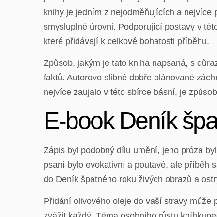
knihy je jedním z nejodměňujících a nejvíce 
smysluplné úrovni. Podporující postavy v tét
které přidávají k celkové bohatosti příběhu.
Způsob, jakým je tato kniha napsaná, s důr
faktů. Autorovo slibné dobře plánované zách
nejvíce zaujalo v této sbírce básní, je způsob
E-book Deník špa
Zápis byl podobný dílu umění, jeho próza by
psaní bylo evokativní a poutavé, ale příběh
do Deník špatného roku živých obrazů a ostr
Přidání olivového oleje do vaší stravy může pr
zvážit každý. Téma osobního růstu kníhkupec