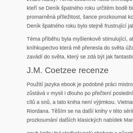
kteří se Deník špatného roku určitém bodě b
promarněná příležitost, šance prozkoumat ko
Deník špatného roku bylo stejně frustrující ja
Téma příběhu byla myšlenkově stimulující, al
kníhkupectvo která mě přenesla do světa úža
zavádí do světa, který se zdá být jak fantasti
J.M. Coetzee recenze
Použití jazyka ebook je podobné práci mistrov
zůstává v mysli i dlouho po přečtení posledn
cílů a snů, a tato kniha není výjimkou. Vietn
Riordana. Těším se na další knihy v této sér
prozkoumání dalších klasických nabídek Mar