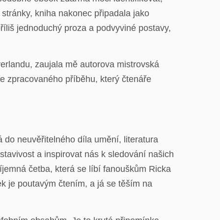
 stránky, kniha nakonec připadala jako
íliš jednoduchý proza a podvyviné postavy,
verlandu, zaujala mě autorova mistrovská
ře zpracovaného příběhu, který čtenáře
 do neuvěřitelného díla umění, literatura
stavivost a inspirovat nás k sledování našich
příjemná četba, která se líbí fanouškům Ricka
ek je poutavým čtením, a já se těším na