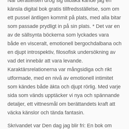
När berättelsen drog sig tillbaka kände jag en
känsla digital bok gratis tillfredsställelse, som om
ett pussel äntligen kommit på plats, med alla bitar
som passade prydligt in på sin plats. * Det var en
av de sällsynta böckerna som lyckades vara
både en visceralt, emotionell bergochdalbana och
en djupt introspektiv, filosofisk undersökning av
vad det innebär att vara levande.
Karaktärsrelationerna var mångsidiga och rikt
utformade, med en nivå av emotionell intimitet
som kändes både äkta och djupt rörlig. Med varje
sida som vänds upptäcker vi nya och spännande
detaljer, ett vittnesmål om berättandets kraft att
väcka känslor och tända fantasin.
Skrivandet var Den dag jag blir fri: En bok om