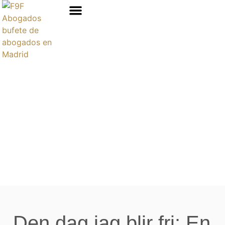
Áreas de prácticas
Den dag jag blir fri: En