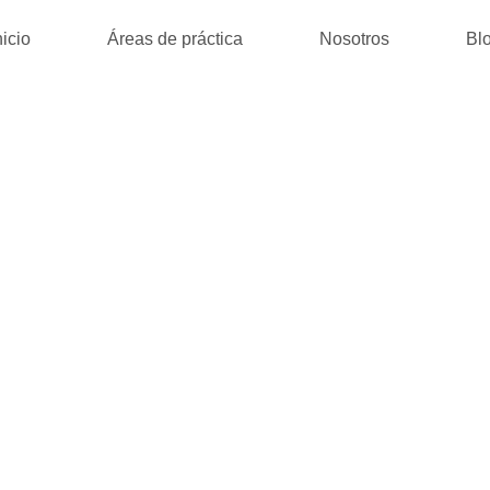
nicio
Áreas de práctica
Nosotros
Bl
 DAG : ZOEK, 