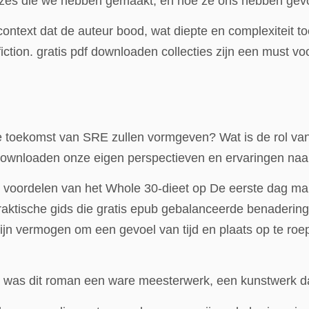
uzes die we hebben gemaakt, en hoe ze ons hebben gev
context dat de auteur bood, wat diepte en complexiteit 
on. gratis pdf downloaden collecties zijn een must voor
e toekomst van SRE zullen vormgeven? Wat is de rol van
downloaden onze eigen perspectieven en ervaringen naar
de voordelen van het Whole 30-dieet op De eerste dag 
aktische gids die gratis epub gebalanceerde benaderin
zijn vermogen om een gevoel van tijd en plaats op te roe
al was dit roman een ware meesterwerk, een kunstwerk dat